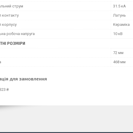
льний струм
31.5 кА
л контакту
Латунь
л корпусу
Кераміка
ьна робоча напруга
10 кВ
ТНІ РОЗМІРИ
72 мм
а
468 мм
ація для замовлення
323 ₴