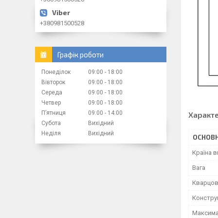
+380981500528
Графік роботи
Понеділок
09:00
18:00
Вівторок
09:00
18:00
Середа
09:00
18:00
Четвер
09:00
18:00
Пʼятниця
09:00
14:00
Характ
Субота
Вихідний
Неділя
Вихідний
ОСНОВН
Країна 
Вага
Кварцов
Констру
Максима