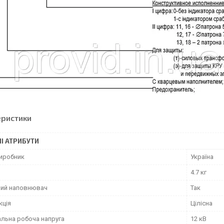
еристики
І АТРИБУТИ
виробник
Україна
4.7 кг
ий наповнювач
Так
кція
Цілісна
льна робоча напруга
12 кВ