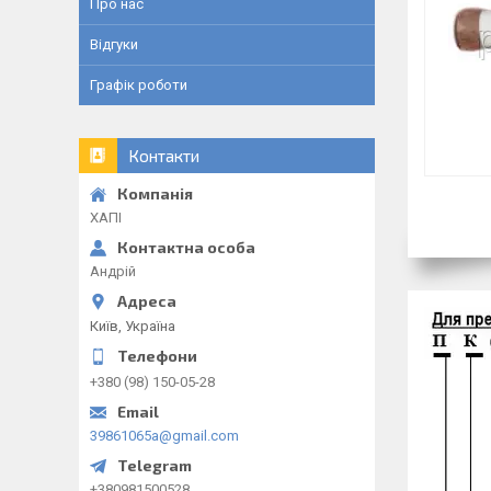
Про нас
Відгуки
Графік роботи
Контакти
ХАПІ
Андрій
Київ, Україна
+380 (98) 150-05-28
39861065a@gmail.com
+380981500528