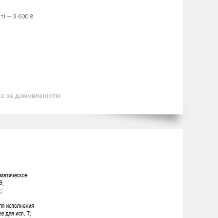
і — 3 600 ₴
ів
за домовленістю