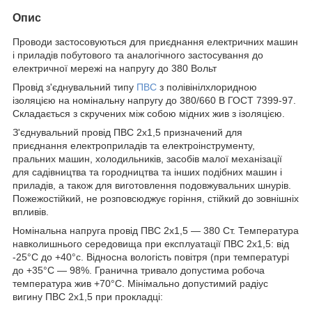
Опис
Проводи застосовуються для приєднання електричних машин
і приладів побутового та аналогічного застосування до
електричної мережі на напругу до 380 Вольт
Провід з'єднувальний типу
ПВС
з полівінілхлоридною
ізоляцією на номінальну напругу до 380/660 В ГОСТ 7399-97.
Складається з скручених між собою мідних жив з ізоляцією.
З'єднувальний провід ПВС 2х1,5 призначений для
приєднання електроприладів та електроінструменту,
пральних машин, холодильників, засобів малої механізації
для садівництва та городництва та інших подібних машин і
приладів, а також для виготовлення подовжувальних шнурів.
Пожежостійкий, не розповсюджує горіння, стійкий до зовнішніх
впливів.
Номінальна напруга провід ПВС 2х1,5 — 380 Ст. Температура
навколишнього середовища при експлуатації ПВС 2х1,5: від
-25°С до +40°с. Відносна вологість повітря (при температурі
до +35°С — 98%. Гранична тривало допустима робоча
температура жив +70°С. Мінімально допустимий радіус
вигину ПВС 2х1,5 при прокладці: