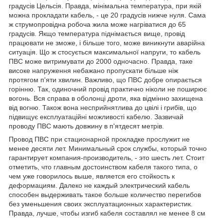
градусів Цельсія. Правда, мінімальна температура, при якій
можна прокладати кабель, - це 20 градусів нижче нуля. Сама
ж струмопровідна робоча жила може нагріватися до 65
градусів. Якщо температура піднімається вище, провід
працювати не зможе, і більше того, може виникнути аварійна
ситуація. Що ж стосується максимальної напруги, то кабель
ПВС може витримувати до 2000 одночасно. Правда, таке
високе напруження небажано пропускати більше ніж
протягом п'яти хвилин. Важливо, що ПВС добре опирається
горінню. Так, одиночний провід практично ніколи не поширює
вогонь. Вся справа в оболонці дроти, яка відмінно захищена
від вогню. Також вона несприйнятлива до цвілі і грибів, що
підвищує експлуатаційні можливості кабелю. Зазвичай
проводу ПВС мають довжину в п'ятдесят метрів.
Провод ПВС при стационарной прокладке прослужит не
менее десяти лет. Минимальный срок службы, который точно
гарантирует компания-производитель, - это шесть лет. Стоит
отметить, что главным достоинством кабеля такого типа, о
чем уже говорилось выше, является его стойкость к
деформациям. Далеко не каждый электрический кабель
способен выдерживать такое больше количество перегибов
без уменьшения своих эксплуатационных характеристик.
Правда, лучше, чтобы изгиб кабеля составлял не менее 8 см