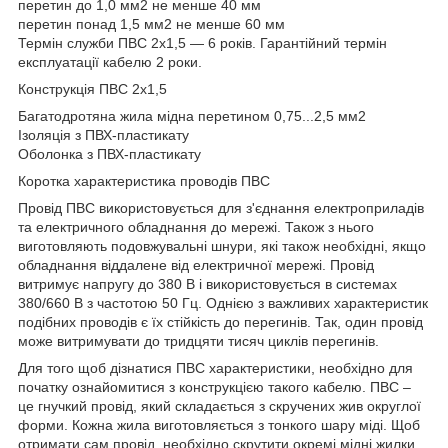
перетин до 1,0 мм2 не менше 40 мм
перетин понад 1,5 мм2 не менше 60 мм
Термін служби ПВС 2х1,5 — 6 років. Гарантійний термін
експлуатації кабелю 2 роки.
Конструкція ПВС 2х1,5
Багатодротяна жила мідна перетином 0,75...2,5 мм2
Ізоляція з ПВХ-пластикату
Оболонка з ПВХ-пластикату
Коротка характеристика проводів ПВС
Провід ПВС використовується для з'єднання електроприладів
та електричного обладнання до мережі. Також з нього
виготовляють подовжувальні шнури, які також необхідні, якщо
обладнання віддалене від електричної мережі. Провід
витримує напругу до 380 В і використовується в системах
380/660 В з частотою 50 Гц. Однією з важливих характеристик
подібних проводів є їх стійкість до перегинів. Так, один провід
може витримувати до тридцяти тисяч циклів перегинів.
Для того щоб дізнатися ПВС характеристики, необхідно для
початку ознайомитися з конструкцією такого кабелю. ПВС –
це гнучкий провід, який складається з скручених жив округлої
форми. Кожна жила виготовляється з тонкого шару міді. Щоб
отримати сам провід, необхідно скрутити окремі мідні жилки.