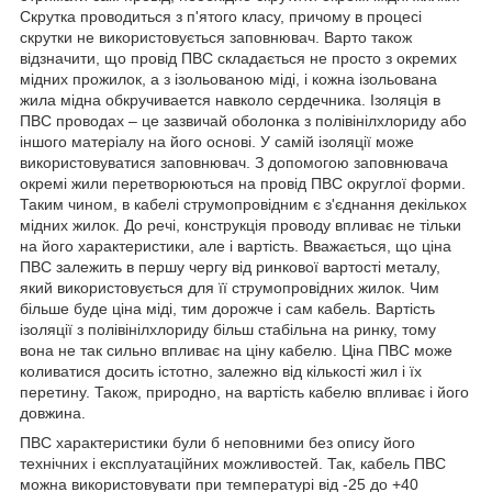
Скрутка проводиться з п'ятого класу, причому в процесі
скрутки не використовується заповнювач. Варто також
відзначити, що провід ПВС складається не просто з окремих
мідних прожилок, а з ізольованою міді, і кожна ізольована
жила мідна обкручивается навколо сердечника. Ізоляція в
ПВС проводах – це зазвичай оболонка з полівінілхлориду або
іншого матеріалу на його основі. У самій ізоляції може
використовуватися заповнювач. З допомогою заповнювача
окремі жили перетворюються на провід ПВС округлої форми.
Таким чином, в кабелі струмопровідним є з'єднання декількох
мідних жилок. До речі, конструкція проводу впливає не тільки
на його характеристики, але і вартість. Вважається, що ціна
ПВС залежить в першу чергу від ринкової вартості металу,
який використовується для її струмопровідних жилок. Чим
більше буде ціна міді, тим дорожче і сам кабель. Вартість
ізоляції з полівінілхлориду більш стабільна на ринку, тому
вона не так сильно впливає на ціну кабелю. Ціна ПВС може
коливатися досить істотно, залежно від кількості жил і їх
перетину. Також, природно, на вартість кабелю впливає і його
довжина.
ПВС характеристики були б неповними без опису його
технічних і експлуатаційних можливостей. Так, кабель ПВС
можна використовувати при температурі від -25 до +40