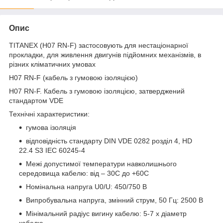
Опис
TITANEX (H07 RN-F) застосовують для нестаціонарної
прокладки, для живлення двигунів підйомних механізмів, в
різних кліматичних умовах
H07 RN-F (кабель з гумовою ізоляцією)
H07 RN-F. Кабель з гумовою ізоляцією, затверджений
стандартом VDE
Технічні характеристики:
гумова ізоляція
відповідність стандарту DIN VDE 0282 розділ 4, HD
22.4 S3 IEC 60245-4
Межі допустимої температури навколишнього
середовища кабелю: від – 30С до +60С
Номінальна напруга U0/U: 450/750 B
Випробувальна напруга, змінний струм, 50 Гц: 2500 В
Мінімальний радіус вигину кабелю: 5-7 х діаметр
кабелю