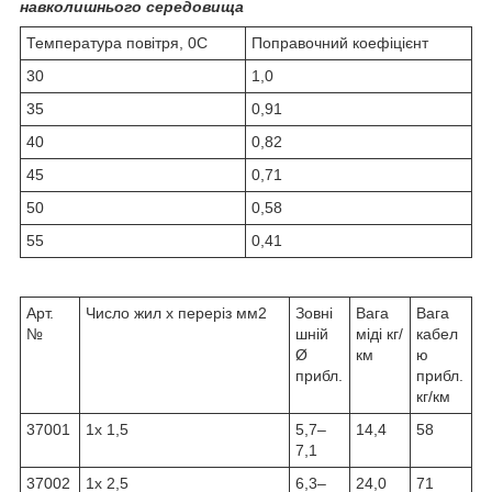
навколишнього середовища
Температура повітря, 0C
Поправочний коефіцієнт
30
1,0
35
0,91
40
0,82
45
0,71
50
0,58
55
0,41
Арт.
Число жил x переріз мм2
Зовні
Вага
Вага
№
шній
міді кг/
кабел
Ø
км
ю
прибл.
прибл.
кг/км
37001
1x 1,5
5,7–
14,4
58
7,1
37002
1x 2,5
6,3–
24,0
71