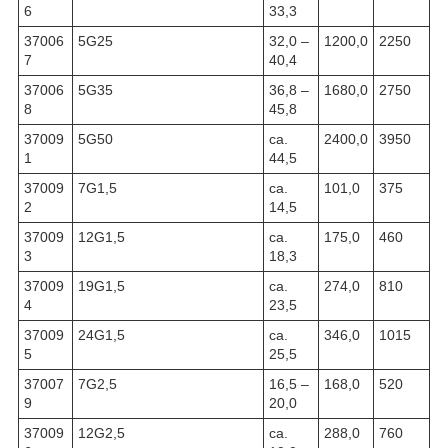
6
33,3
37006
5G25
32,0 –
1200,0
2250
7
40,4
37006
5G35
36,8 –
1680,0
2750
8
45,8
37009
5G50
ca.
2400,0
3950
1
44,5
37009
7G1,5
ca.
101,0
375
2
14,5
37009
12G1,5
ca.
175,0
460
3
18,3
37009
19G1,5
ca.
274,0
810
4
23,5
37009
24G1,5
ca.
346,0
1015
5
25,5
37007
7G2,5
16,5 –
168,0
520
9
20,0
37009
12G2,5
ca.
288,0
760