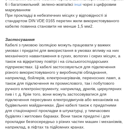
6 і багатожильний: зелено-жовта/всі
інші
чорні з цифровим
маркуванням
При прокладці в небезпечних місцях у відповідності зі
стандартом DIN VDE 0165 перетин жили використовуваного
кабелю повинна становити не менше 1,5 мм2.
Застосування
Кабелі з гумовою ізоляцією можуть працювати у важких
умовах і придатні для використання в умовах впливу на них
механічного навантаження в сухих, вологих і сирих місцях, а
також на відкритому повітрі і на сільськогосподарських
підприємствах. Ці кабелі застосовуються для підключення
різного використовуваного у виробництві обладнання,
наприклад, бойлерів, електронагрівачів, переносних ламп, а
також для підключення як промислового, так і побутового
ручного електроінструменту, наприклад, дрилів, циркулярних
пив і т. д. Крім того, вони можуть застосовуватися для
підключення пересувних електродвигунів або механізмів на
будівельних майданчиках. Дані кабелі також є придатними
для стаціонарної прокладки в штукатурці, у тимчасових
будівлях і житлових бараках. Вони також придатні і для
прокладки безпосередньо з різних частин машин і механізмів,
наприклад, в ліфтах та підйомних кранах.