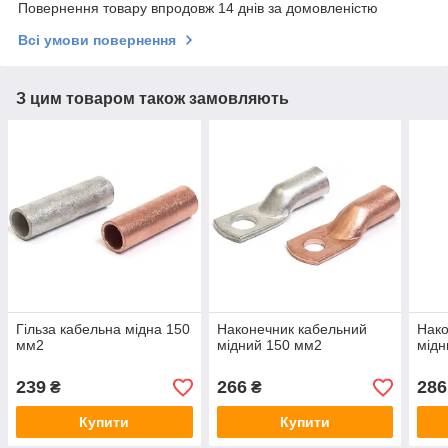
Повернення товару впродовж 14 днів за домовленістю
Всі умови повернення
З цим товаром також замовляють
Гільза кабельна мідна 150
Наконечник кабельний
Нако
мм2
мідний 150 мм2
мідн
239
266
286
₴
₴
Купити
Купити