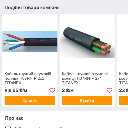
Подібні товари компанії
Кабель гнучкий в гумовій
Кабель гнучкий в гумовій
Кабе
ізоляції H07RN-F 2х1
ізоляції H07RN-F 2х4
ізол
TITANEX
TITANEX
TIT
65
2
23
від
₴/м
₴/м
₴
Купити
Купити
Про нас