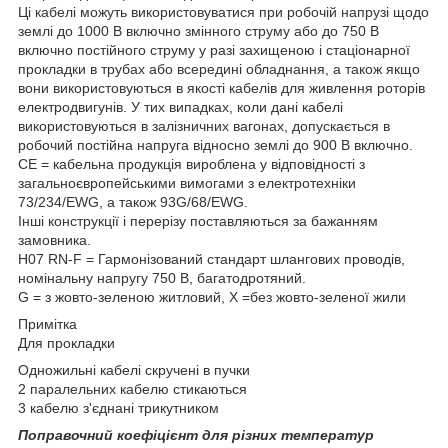
Ці кабелі можуть використовуватися при робочій напрузі щодо
землі до 1000 В включно змінного струму або до 750 В
включно постійного струму у разі захищеною і стаціонарної
прокладки в трубах або всередині обладнання, а також якщо
вони використовуються в якості кабелів для живлення роторів
електродвигунів. У тих випадках, коли дані кабелі
використовуються в залізничних вагонах, допускається в
робочий постійна напруга відносно землі до 900 В включно.
CE = кабельна продукція вироблена у відповідності з
загальноєвропейськими вимогами з електротехніки
73/234/EWG, а також 93G/68/EWG.
Інші конструкції і перерізу поставляються за бажанням
замовника.
H07 RN-F = Гармонізований стандарт шлангових проводів,
номінальну напругу 750 В, багатодротяний.
G = з жовто-зеленою житловий, X =без жовто-зеленої жили
Примітка
Для прокладки
Одножильні кабелі скручені в пучки
2 паралельних кабелю стикаються
3 кабелю з'єднані трикутником
Поправочний коефіцієнт для різних температур