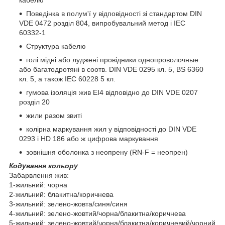
Поведінка в полум'ї у відповідності зі стандартом DIN
VDE 0472 розділ 804, випробувальний метод і IEC
60332-1
Структура кабелю
голі мідні або луджені провідники однопроволочные
або багатодротяні в соотв. DIN VDE 0295 кл. 5, BS 6360
кл. 5, а також IEC 60228 5 кл.
гумова ізоляція жив EI4 відповідно до DIN VDE 0207
розділ 20
жили разом звиті
колірна маркування жил у відповідності до DIN VDE
0293 і HD 186 або ж цифрова маркування
зовнішня оболонка з неопрену (RN-F = неопрен)
Кодування кольору
Забарвлення жив:
1-жильний: чорна
2-жильний: блакитна/коричнева
3-жильний: зелено-жовта/синя/синя
4-жильний: зелено-жовтий/чорна/блакитна/коричнева
5-жильний: зелено-жовтий/чорна/блакитна/коричневий/чорний