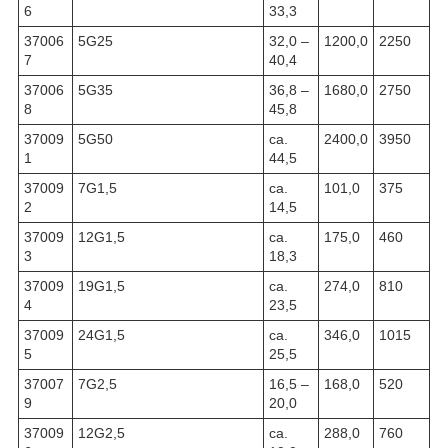
6
33,3
37006
5G25
32,0 –
1200,0
2250
7
40,4
37006
5G35
36,8 –
1680,0
2750
8
45,8
37009
5G50
ca.
2400,0
3950
1
44,5
37009
7G1,5
ca.
101,0
375
2
14,5
37009
12G1,5
ca.
175,0
460
3
18,3
37009
19G1,5
ca.
274,0
810
4
23,5
37009
24G1,5
ca.
346,0
1015
5
25,5
37007
7G2,5
16,5 –
168,0
520
9
20,0
37009
12G2,5
ca.
288,0
760