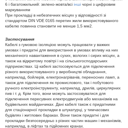
6 і багатожильний: зелено-жовта/всі
інші
чорні з цифровим
маркуванням
При прокладці в небезпечних місцях у відповідності зі
стандартом DIN VDE 0165 перетин жили використовуваного
кабелю повинна становити не менше 1,5 мм2.
Застосування
Кабелі з гумовою ізоляцією можуть працювати у важких
умовах і придатні для використання в умовах впливу на них
механічного навантаження в сухих, вологих і сирих місцях, а
також на відкритому повітрі і на сільськогосподарських
підприємствах. Ці кабелі застосовуються для підключення
різного використовуваного у виробництві обладнання,
наприклад, бойлерів, електронагрівачів, переносних ламп, а
також для підключення як промислового, так і побутового
ручного електроінструменту, наприклад, дрилів, циркулярних
пив і т. д. Крім того, вони можуть застосовуватися для
підключення пересувних електродвигунів або механізмів на
будівельних майданчиках. Дані кабелі також є придатними
для стаціонарної прокладки в штукатурці, у тимчасових
будівлях і житлових бараках. Вони також придатні і для
прокладки безпосередньо з різних частин машин і механізмів,
наприклад, в ліфтах та підйомних кранах.