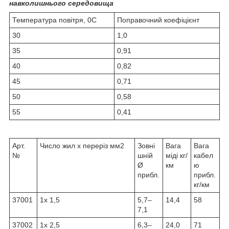
навколишнього середовища
Температура повітря, 0C
Поправочний коефіцієнт
30
1,0
35
0,91
40
0,82
45
0,71
50
0,58
55
0,41
Арт.
Число жил x переріз мм2
Зовні
Вага
Вага
№
шній
міді кг/
кабел
Ø
км
ю
прибл.
прибл.
кг/км
37001
1x 1,5
5,7–
14,4
58
7,1
37002
1x 2,5
6,3–
24,0
71