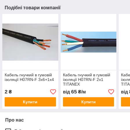
Подібні товари компанії
Кабель гнучкий в гумовій
Кабель гнучкий в гумовій
Кабе
ізоляції H07RN-F 3х6+1х4
ізоляції H07RN-F 2х1
ізол
TITANEX
TIT
2
65
₴
від
₴/м
від
Купити
Купити
Про нас