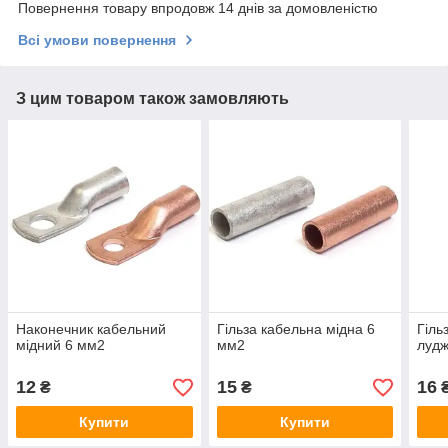
Повернення товару впродовж 14 днів за домовленістю
Всі умови повернення
З цим товаром також замовляють
Наконечник кабельний
Гільза кабельна мідна 6
Гіль
мідний 6 мм2
мм2
луд
12
15
16
₴
₴
Купити
Купити