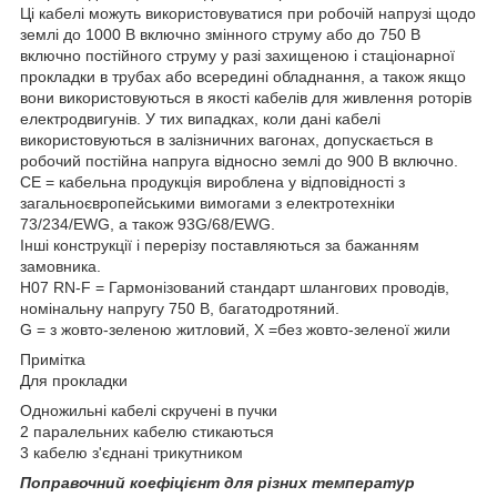
Ці кабелі можуть використовуватися при робочій напрузі щодо
землі до 1000 В включно змінного струму або до 750 В
включно постійного струму у разі захищеною і стаціонарної
прокладки в трубах або всередині обладнання, а також якщо
вони використовуються в якості кабелів для живлення роторів
електродвигунів. У тих випадках, коли дані кабелі
використовуються в залізничних вагонах, допускається в
робочий постійна напруга відносно землі до 900 В включно.
CE = кабельна продукція вироблена у відповідності з
загальноєвропейськими вимогами з електротехніки
73/234/EWG, а також 93G/68/EWG.
Інші конструкції і перерізу поставляються за бажанням
замовника.
H07 RN-F = Гармонізований стандарт шлангових проводів,
номінальну напругу 750 В, багатодротяний.
G = з жовто-зеленою житловий, X =без жовто-зеленої жили
Примітка
Для прокладки
Одножильні кабелі скручені в пучки
2 паралельних кабелю стикаються
3 кабелю з'єднані трикутником
Поправочний коефіцієнт для різних температур