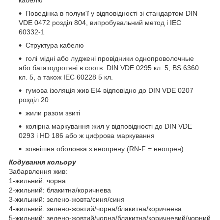
Поведінка в полум'ї у відповідності зі стандартом DIN
VDE 0472 розділ 804, випробувальний метод і IEC
60332-1
Структура кабелю
голі мідні або луджені провідники однопроволочные
або багатодротяні в соотв. DIN VDE 0295 кл. 5, BS 6360
кл. 5, а також IEC 60228 5 кл.
гумова ізоляція жив EI4 відповідно до DIN VDE 0207
розділ 20
жили разом звиті
колірна маркування жил у відповідності до DIN VDE
0293 і HD 186 або ж цифрова маркування
зовнішня оболонка з неопрену (RN-F = неопрен)
Кодування кольору
Забарвлення жив:
1-жильний: чорна
2-жильний: блакитна/коричнева
3-жильний: зелено-жовта/синя/синя
4-жильний: зелено-жовтий/чорна/блакитна/коричнева
5-жильний: зелено-жовтий/чорна/блакитна/коричневий/чорний