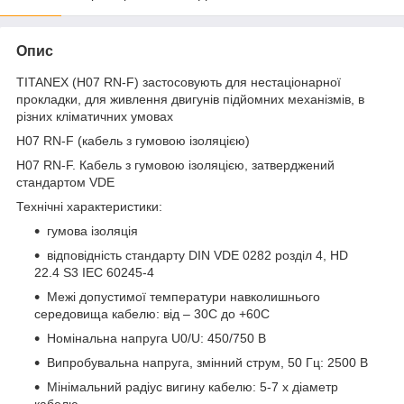
Опис
TITANEX (H07 RN-F) застосовують для нестаціонарної
прокладки, для живлення двигунів підйомних механізмів, в
різних кліматичних умовах
H07 RN-F (кабель з гумовою ізоляцією)
H07 RN-F. Кабель з гумовою ізоляцією, затверджений
стандартом VDE
Технічні характеристики:
гумова ізоляція
відповідність стандарту DIN VDE 0282 розділ 4, HD
22.4 S3 IEC 60245-4
Межі допустимої температури навколишнього
середовища кабелю: від – 30С до +60С
Номінальна напруга U0/U: 450/750 B
Випробувальна напруга, змінний струм, 50 Гц: 2500 В
Мінімальний радіус вигину кабелю: 5-7 х діаметр
кабелю