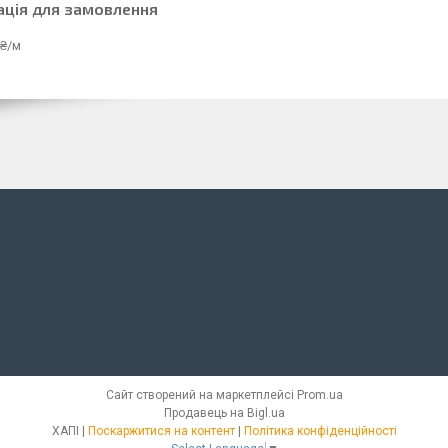
ація для замовлення
 ₴/м
Сайт створений на маркетплейсі
Prom.ua
Продавець на Bigl.ua
ХАПІ |
Поскаржитися на контент
|
Політика конфіденційності