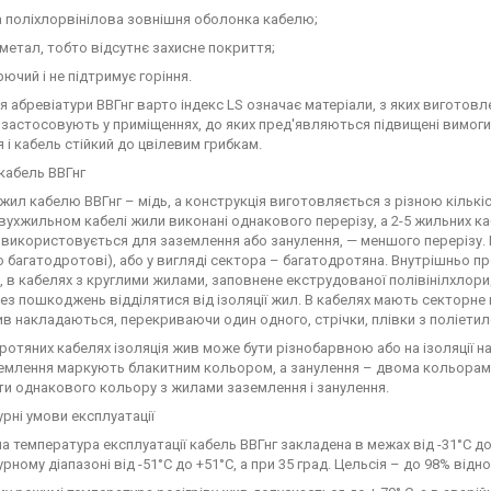
 поліхлорвінілова зовнішня оболонка кабелю;
 метал, тобто відсутнє захисне покриття;
рючий і не підтримує горіння.
я абревіатури ВВГнг варто індекс LS означає матеріали, з яких виготовл
S застосовують у приміщеннях, до яких пред'являються підвищені вимоги
 і кабель стійкий до цвілевим грибкам.
кабель ВВГнг
жил кабелю ВВГнг – мідь, а конструкція виготовляється з різною кількі
вухжильном кабелі жили виконані однакового перерізу, а 2-5 жильних ка
 використовується для заземлення або занулення, — меншого перерізу.
о багатодротові), або у вигляді сектора – багатодротяна. Внутрішньо 
, в кабелях з круглими жилами, заповнене екструдованої полівінілхлор
ез пошкоджень відділятися від ізоляції жил. В кабелях мають секторне п
в накладаються, перекриваючи один одного, стрічки, плівки з поліети
ротяних кабелях ізоляція жив може бути різнобарвною або на ізоляції 
емлення маркують блакитним кольором, а занулення – двома кольорами
и однакового кольору з жилами заземлення і занулення.
рні умови експлуатації
 температура експлуатації кабель ВВГнг закладена в межах від -31°С до 
рному діапазоні від -51°С до +51°С, а при 35 град. Цельсія – до 98% відн