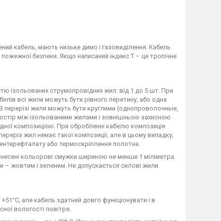
ений кабель, мають низьке димо і газовиділення. Кабель
 пожежної безпеки. Якщо написаний індекс Т – це тропічне
стю ізольованих струмопровідних жил: від 1 до 5 шт. При
белів всі жили можуть бути рівного перетину, або одна
 В перерізі жили можуть бути круглими (однопроволочные,
простір між ізольованими жилами і зовнішньою захисною
идної композицією. При обробленні кабелю композиція
ереріз жил немає такої композиції, але в цьому випадку,
лентерефталату або термоскріплення полотна.
нанесені кольорові смужки шириною не менше 1 міліметра.
 – жовтим і зеленим. Не допускається силові жили
+51°С, але кабель здатний довго функціонувати і в
осної вологості повітря.