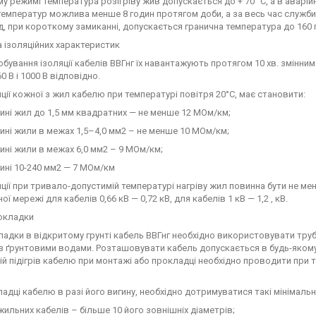
у режимі температура розігріву жив допускається до + 70° С, а в аварій
температур можлива менше 8 годин протягом доби, а за весь час служби 
, при короткому замиканні, допускається гранична температура до 160 г
 ізоляційних характеристик
бування ізоляції кабелів ВВГнг їх навантажують протягом 10 хв. змінни
0 В і 1000 В відповідно.
яції кожної з жил кабелю при температурі повітря 20°С, має становити:
ині жил до 1,5 мм квадратних — не менше 12 МОм/км;
ині жили в межах 1,5–4,0 мм2 – не менше 10 МОм/км;
ині жили в межах 6,0 мм2 – 9 МОм/км;
ині 10-240 мм2 — 7 МОм/км
яції при тривало-допустимій температурі нагріву жил повинна бути не м
ї мережі для кабелів 0,66 кВ — 0,72 кВ, для кабелів 1 кВ — 1,2 , кВ.
окладки
адки в відкритому грунті кабель ВВГнг необхідно використовувати тру
з ґрунтовими водами. Розташовувати кабель допускається в будь-якому
й підігрів кабелю при монтажі або прокладці необхідно проводити при
адці кабелю в разі його вигину, необхідно дотримуватися такі мінімальні
ильних кабелів – більше 10 його зовнішніх діаметрів;