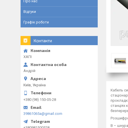
Про нас
Відгуки
Графік роботи
Контакти
ХАПІ
Андрій
Київ, Україна
Кабель си
стаціонар
+380 (98) 150-05-28
прокладки
станціях 
безперерв
39861065a@gmail.com
Розшифро
В – шнура
+380981500528