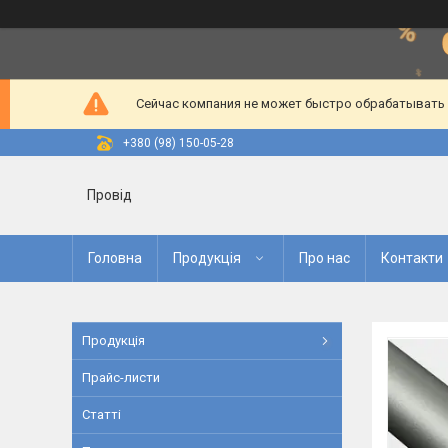
Сейчас компания не может быстро обрабатывать з
+380 (98) 150-05-28
Провід
Головна
Продукція
Про нас
Контакти
Продукція
Прайс-листи
Статті