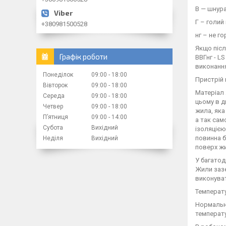
В — шнура
Г – голий
+380981500528
нг – не го
Якщо післ
Графік роботи
ВВГнг - L
виконання
Понеділок
09:00
18:00
Пристрій 
Вівторок
09:00
18:00
Матеріал 
Середа
09:00
18:00
цьому в д
Четвер
09:00
18:00
жила, яка
Пʼятниця
09:00
14:00
а так сам
Субота
Вихідний
ізоляцією
повинна б
Неділя
Вихідний
поверх жи
У багатод
Жили заз
виконуват
Температу
Нормальна
температу