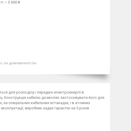
і — 3 600 ₴
ів
за домовленістю
ся для розподілу і передачі електроенергії в
0 Гц. Конструкція кабелю дозволяє застосовувати його для
х, на спеціальних кабельних естакадах, і в атомних
ї експлуатації, виробник надає гарантію на 5 років