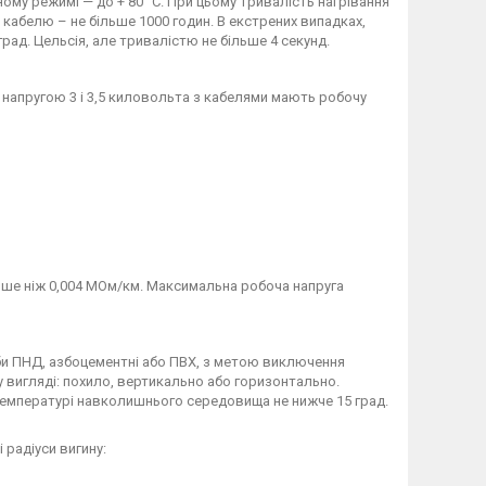
ному режимі — до + 80° С. При цьому тривалість нагрівання
кабелю – не більше 1000 годин. В екстрених випадках,
рад. Цельсія, але тривалістю не більше 4 секунд.
м напругою 3 і 3,5 киловольта з кабелями мають робочу
енше ніж 0,004 МОм/км. Максимальна робоча напруга
би ПНД, азбоцементні або ПВХ, з метою виключення
 вигляді: похило, вертикально або горизонтально.
 температурі навколишнього середовища не нижче 15 град.
 радіуси вигину: