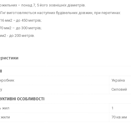
ожильних – понад 7, 5 його зовнішніх діаметрів.
Гнг виготовляється наступних будівельних довжин, при перетинах:
о 16 мм2 –до 450 метрів;
 70 мм2 – до 300 метрів;
мм2 - до 200 метрів.
еристики
І
виробник
Україна
ту
Силовий
УКТИВНІ ОСОБЛИВОСТІ
ь жил
1
 жили
70 кв.мм