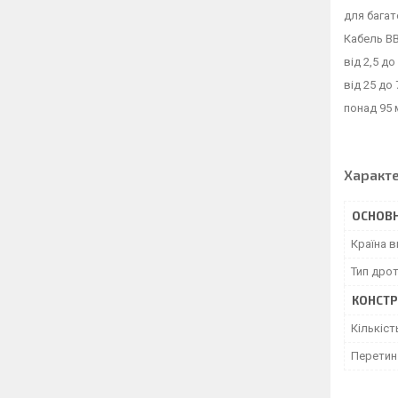
для багат
Кабель ВВ
від 2,5 д
від 25 до
понад 95 
Характ
ОСНОВН
Країна 
Тип дро
КОНСТР
Кількіст
Перетин