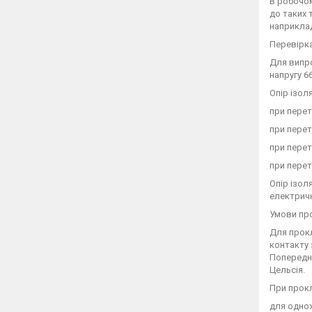
В робочом
до таких 
наприклад
Перевірка
Для випро
напругу 66
Опір ізол
при перет
при перет
при перет
при перет
Опір ізол
електрично
Умови пр
Для прокл
контакту 
Попередні
Цельсія.
При прокл
для однож