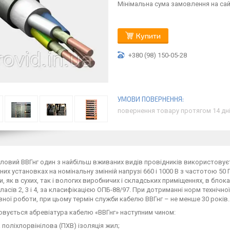
Мінімальна сума замовлення на сайт
Купити
+380 (98) 150-05-28
повернення товару протягом 14 дн
ловий ВВГнг один з найбільш вживаних видів провідників використовуєть
них установках на номінальну змінній напрузі 660 і 1000 В з частотою 5
, як в сухих, так і вологих виробничих і складських приміщеннях, в блока
класів 2, 3 і 4, за класифікацією ОПБ-88/97. При дотриманні норм технічно
ної роботи, при цьому термін служби кабелю ВВГнг – не менше 30 років.
вується абревіатура кабелю «ВВГнг» наступним чином:
 поліхлорвінілова (ПХВ) ізоляція жил;