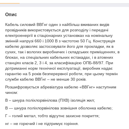
Опис
Кабель силовий ВВГнг один з найбільш вживаних видів
провідників використовується для розподілу і передачі
електроенергії в стаціонарних установках на номінальну
змінній напрузі 660 і 1000 В з частотою 50 Гц. Конструкція
кабелю дозволяє застосовувати його для прокладки, як в
сухих, так і вологих виробничих і складських приміщеннях, в
блоках, на спеціальних кабельних естакадах, і в атомних
станціях класів 2, 3 і 4, за класифікацією ОПБ-88/97. При
дотриманні норм технічної експлуатації, виробник надає
гарантію на 5 років безперервної роботи, при цьому термін
служби кабелю ВВГнг – не менше 30 років.
Розшифровується абревіатура кабелю «ВВГнг» наступним
чином:
В – шнура поліхлорвінілова (ПХВ) ізоляція жил;
В — шнура поліхлорвінілова зовнішня оболонка кабелю;
Г – голий метал, тобто відсутнє захисне покриття;
нг – не горючий і не підтримує горіння.