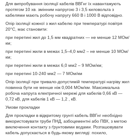
Для випробування ізоляції кабелів ВВГнг їх навантажують
протягом 10 хв. змінним напругою 3 і 3,5 киловольта з
кабелями мають робочу напругу 660 В і 1000 В відповідно.
Опір ізоляції кожної з жил кабелю при температурі повітря
20°С, має становити:
при перетині жил до 1,5 мм квадратних — не менше 12 МОм/
км;
при перетині жили в межах 1,5–4,0 мм2 – не менше 10 МОм/
км;
при перетині жили в межах 6,0 мм2 – 9 МОм/км;
при перетині 10-240 мм2 — 7 МОм/км
Опір ізоляції при тривало-допустимій температурі нагріву жил
повинна бути не менше ніж 0,004 МОм/км. Максимальна
робоча напруга електричної мережі для кабелів 0,66 кВ —
0,72 кВ, для кабелів 1 кВ — 1,2 , кВ.
Умови прокладки
Для прокладки в відкритому грунті кабель ВВГнг необхідно
використовувати труби ПНД, азбоцементні або ПВХ, з метою
виключення контакту з ґрунтовими водами. Розташовувати
кабель допускається в будь-якому вигляді: похило,