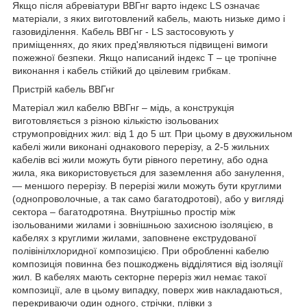
Якщо після абревіатури ВВГнг варто індекс LS означає
матеріали, з яких виготовлений кабель, мають низьке димо і
газовиділення. Кабель ВВГнг - LS застосовують у
приміщеннях, до яких пред'являються підвищені вимоги
пожежної безпеки. Якщо написаний індекс Т – це тропічне
виконання і кабель стійкий до цвілевим грибкам.
Пристрій кабель ВВГнг
Матеріал жил кабелю ВВГнг – мідь, а конструкція
виготовляється з різною кількістю ізольованих
струмопровідних жил: від 1 до 5 шт. При цьому в двухжильном
кабелі жили виконані однакового перерізу, а 2-5 жильних
кабелів всі жили можуть бути рівного перетину, або одна
жила, яка використовується для заземлення або занулення,
— меншого перерізу. В перерізі жили можуть бути круглими
(однопроволочные, а так само багатодротові), або у вигляді
сектора – багатодротяна. Внутрішньо простір між
ізольованими жилами і зовнішньою захисною ізоляцією, в
кабелях з круглими жилами, заповнене екструдованої
полівінілхлоридної композицією. При обробленні кабелю
композиція повинна без пошкоджень відділятися від ізоляції
жил. В кабелях мають секторне переріз жил немає такої
композиції, але в цьому випадку, поверх жив накладаються,
перекриваючи один одного, стрічки, плівки з