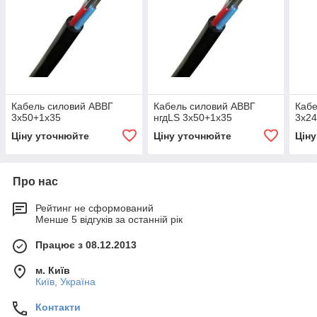
Кабель силовий АВВГ
Кабель силовий АВВГ
Кабе
3х50+1х35
нгдLS 3х50+1х35
3х2
Ціну уточнюйте
Ціну уточнюйте
Цін
Про нас
Рейтинг не сформований
Менше 5 відгуків за останній рік
Працює з 08.12.2013
м. Київ
Київ, Україна
Контакти