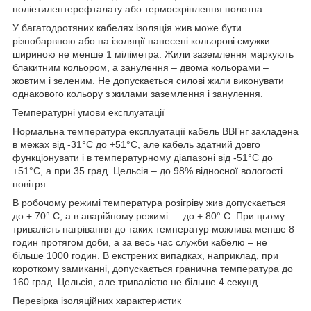
поліетилентерефталату або термоскріплення полотна.
У багатодротяних кабелях ізоляція жив може бути
різнобарвною або на ізоляції нанесені кольорові смужки
шириною не менше 1 міліметра. Жили заземлення маркують
блакитним кольором, а занулення – двома кольорами –
жовтим і зеленим. Не допускається силові жили виконувати
однакового кольору з жилами заземлення і занулення.
Температурні умови експлуатації
Нормальна температура експлуатації кабель ВВГнг закладена
в межах від -31°С до +51°С, але кабель здатний довго
функціонувати і в температурному діапазоні від -51°С до
+51°С, а при 35 град. Цельсія – до 98% відносної вологості
повітря.
В робочому режимі температура розігріву жив допускається
до + 70° С, а в аварійному режимі — до + 80° С. При цьому
тривалість нагрівання до таких температур можлива менше 8
годин протягом доби, а за весь час служби кабелю – не
більше 1000 годин. В екстрених випадках, наприклад, при
короткому замиканні, допускається гранична температура до
160 град. Цельсія, але тривалістю не більше 4 секунд.
Перевірка ізоляційних характеристик