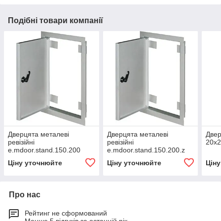
Подібні товари компанії
Дверцята металеві
Дверцята металеві
Двер
ревізійні
ревізійні
20х2
e.mdoor.stand.150.200
e.mdoor.stand.150.200.z
150х200мм
150х200мм із замком
Ціну уточнюйте
Ціну уточнюйте
Цін
Про нас
Рейтинг не сформований