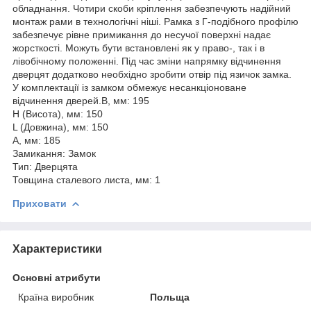
обладнання. Чотири скоби кріплення забезпечують надійний
монтаж рами в технологічні ніші. Рамка з Г-подібного профілю
забезпечує рівне примикання до несучої поверхні надає
жорсткості. Можуть бути встановлені як у право-, так і в
лівобічному положенні. Під час зміни напрямку відчинення
дверцят додатково необхідно зробити отвір під язичок замка.
У комплектації із замком обмежує несанкціоноване
відчинення дверей.B, мм: 195
H (Висота), мм: 150
L (Довжина), мм: 150
А, мм: 185
Замикання: Замок
Тип: Дверцята
Товщина сталевого листа, мм: 1
Приховати
Характеристики
Основні атрибути
Країна виробник
Польща