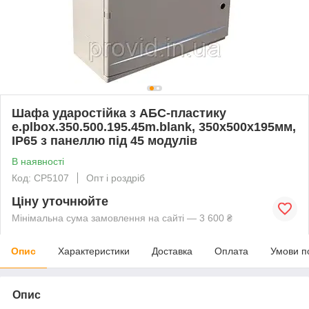
Шафа ударостійка з АБС-пластику
e.plbox.350.500.195.45m.blank, 350х500х195мм,
IP65 з панеллю під 45 модулів
В наявності
Код: CP5107
Опт і роздріб
Ціну уточнюйте
Мінімальна сума замовлення на сайті — 3 600 ₴
Опис
Характеристики
Доставка
Оплата
Умови п
Опис