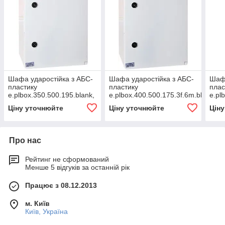
Шафа ударостійка з АБС-
Шафа ударостійка з АБС-
Шафа
пластику
пластику
плас
e.plbox.350.500.195.blank,
e.plbox.400.500.175.3f.6m.blank,
e.pl
350х500х195мм, IP65
400х500х175 мм, IP65 з
400х
Ціну уточнюйте
Ціну уточнюйте
Цін
панеллю під 3 — фазний
пане
лічильник і 6 модулів
Про нас
Рейтинг не сформований
Менше 5 відгуків за останній рік
Працює з 08.12.2013
м. Київ
Київ, Україна