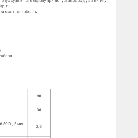
печує суцільність екрану при допустимих радіусів вигину
дріт;
ри монтажі кабелів;
я
кабеля
98
36
50 Гц, 5 мин.
2,5