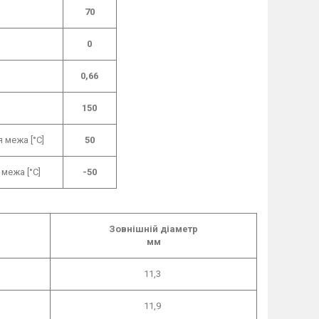
70
0
0,66
150
 межа [°C]
50
межа [°C]
-50
Зовнішній діаметр
мм
11,3
11,9