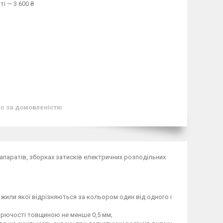
і — 3 600 ₴
ів
за домовленістю
апаратів, зборках затисків електричних розподільних
 жили якої відрізняються за кольором один від одного і
горючості товщиною не менше 0,5 мм;