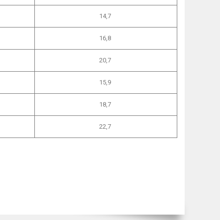
14,7
16,8
20,7
15,9
18,7
22,7