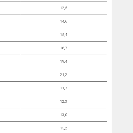
12,5
14,6
15,4
16,7
19,4
21,2
11,7
12,3
13,0
15,2