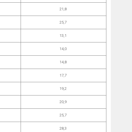
21,8
25,7
13,1
14,0
14,8
17,7
19,2
20,9
25,7
28,3