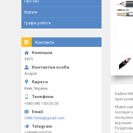
Про нас
Відгуки
Графік роботи
Контакти
ХАПІ
Андрій
Київ, Україна
Кабелі КВ
пристрої
+380 (98) 150-05-28
Мідна одн
Ізоляція 
Ізольован
39861065a@gmail.com
від інших
Розділови
+380981500528