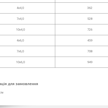
4х4,0
362
7х4,0
528
10х4,0
726
4х6,0
459
7х6,0
708
10х6,0
949
ація для замовлення
₴/м