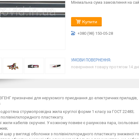
Мінімальна сума замовлення на сайт
Купити
+380 (98) 150-05-28
повернення товару протягом 14 дн
ВГЕНГ призначені для нерухомого приєднання до електричних приладів, 
в
одротяна струмопровідна жила круглої форми 1 класу за ГОСТ 22483;
з полівінілхлоридного пластикату.
і жили кабелів скручені. У кожному повиве є рахункова пара, ізольовані
 жив;
й шар у вигляді оболонки з полівінілхлоридного пластикату зниженої 