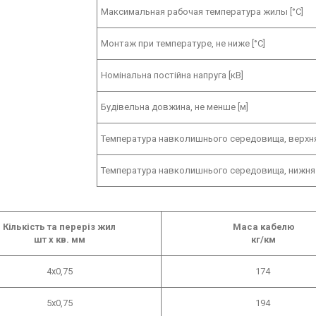
Максимальная рабочая температура жилы [°С]
Монтаж при температуре, не ниже [°C]
Номінальна постійна напруга [кВ]
Будівельна довжина, не менше [м]
Температура навколишнього середовища, верхня
Температура навколишнього середовища, нижня 
Кількість та переріз жил
Маса кабелю
шт х кв. мм
кг/км
4х0,75
174
5х0,75
194