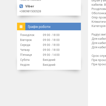
Екран у в
кабелів. 
Розділови
+380981500528
Оболонка 
Опір пров
Кліматичн
Категорія
Графік роботи
Радіус ви
Понеділок
09:00
18:00
Для кабел
Вівторок
09:00
18:00
Для кабел
Середа
09:00
18:00
Для кабел
Четвер
09:00
18:00
Пʼятниця
09:00
14:00
Срок слу
Субота
Вихідний
При прокл
При прокл
Неділя
Вихідний