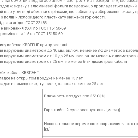
игляді обмотки з мідної або алюмінієвої фольги з перекриттям, що забез
Вздовж екрану з алюмінієвої фольги поздовжньо прокладається мідний 
й шар у вигляді обмотки стрічками, що забезпечує збереження екрану п
з полівінілхлоридного пластикату зниженої горючості.
ідника згідно ГОСТ 22483
е виконання УХЛ по ГОСТ 15150-69
 розміщення 1-5 по ГОСТ 15150-69
гину кабелю КВВГЕНГ при прокладці:
я наружным диаметром до 10 мм. включ. не менее 3-х диаметров кабел
я наружным диаметром от 10 до 25 мм. включ. не менее 4-х диаметров 
я наружным диаметром от 25 мм. не менее 6-ти диаметров кабеля
жбы кабеля КВВГЭНГ:
адке на открытом воздухе не менее 15 лет
адке в помещениях, туннелях, каналах не менее 25 лет
Влажность воздуха при 35° C [%]
Гарантийный срок эксплуатации [месяц]
Испытательное переменное напряжение частотой 
[кВ]