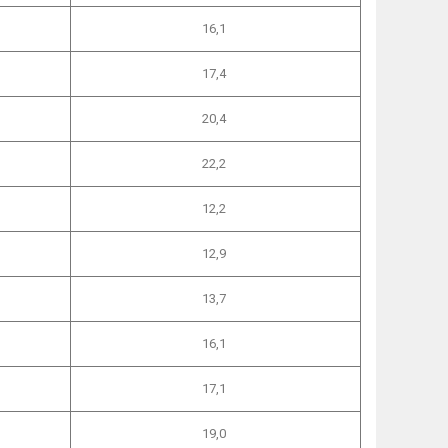
16,1
17,4
20,4
22,2
12,2
12,9
13,7
16,1
17,1
19,0