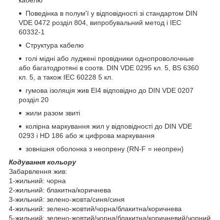
Поведінка в полум'ї у відповідності зі стандартом DIN
VDE 0472 розділ 804, випробувальний метод і IEC
60332-1
Структура кабелю
голі мідні або луджені провідники однопроволочные
або багатодротяні в соотв. DIN VDE 0295 кл. 5, BS 6360
кл. 5, а також IEC 60228 5 кл.
гумова ізоляція жив EI4 відповідно до DIN VDE 0207
розділ 20
жили разом звиті
колірна маркування жил у відповідності до DIN VDE
0293 і HD 186 або ж цифрова маркування
зовнішня оболонка з неопрену (RN-F = неопрен)
Кодування кольору
Забарвлення жив:
1-жильний: чорна
2-жильний: блакитна/коричнева
3-жильний: зелено-жовта/синя/синя
4-жильний: зелено-жовтий/чорна/блакитна/коричнева
5-жильний: зелено-жовтий/чорна/блакитна/коричневий/чорний