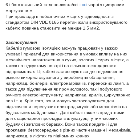
6 і багатожильний: зелено-жовта/всі
інші
чорні з цифровим
маркуванням
При прокладці в небезпечних місцях у відповідності зі
стандартом DIN VDE 0165 перетин жили використовуваного
кабелю повинна становити не менше 1,5 мм2.
Застосування
Кабелі з гумовою ізоляцією можуть працювати у важких
умовах і придатні для використання в умовах впливу на них
механічного навантаження в сухих, вологих і сирих місцях, а
також на відкритому повітрі і на сільськогосподарських
підприємствах. Ці кабелі застосовуються для підключення
різного використовуваного у виробництві обладнання,
наприклад, бойлерів, електронагрівачів, переносних ламп, а
також для підключення як промислового, так і побутового
ручного електроінструменту, наприклад, дрилів, циркулярних
пив і т. д. Крім того, вони можуть застосовуватися для
підключення пересувних електродвигунів або механізмів на
будівельних майданчиках. Дані кабелі також є придатними
для стаціонарної прокладки в штукатурці, у тимчасових
будівлях і житлових бараках. Вони також придатні і для
прокладки безпосередньо з різних частин машин і механізмів,
наприклад, в ліфтах та підйомних кранах.