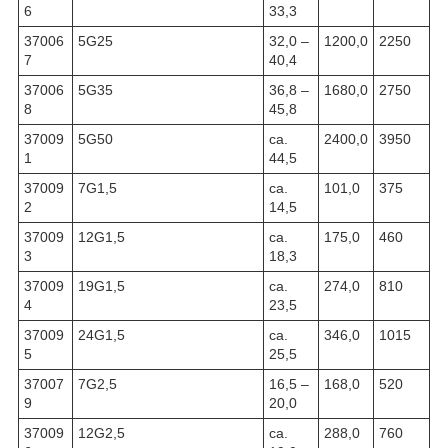
6
33,3
37006
5G25
32,0 –
1200,0
2250
7
40,4
37006
5G35
36,8 –
1680,0
2750
8
45,8
37009
5G50
ca.
2400,0
3950
1
44,5
37009
7G1,5
ca.
101,0
375
2
14,5
37009
12G1,5
ca.
175,0
460
3
18,3
37009
19G1,5
ca.
274,0
810
4
23,5
37009
24G1,5
ca.
346,0
1015
5
25,5
37007
7G2,5
16,5 –
168,0
520
9
20,0
37009
12G2,5
ca.
288,0
760