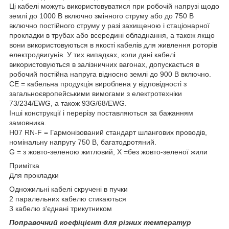
Ці кабелі можуть використовуватися при робочій напрузі щодо
землі до 1000 В включно змінного струму або до 750 В
включно постійного струму у разі захищеною і стаціонарної
прокладки в трубах або всередині обладнання, а також якщо
вони використовуються в якості кабелів для живлення роторів
електродвигунів. У тих випадках, коли дані кабелі
використовуються в залізничних вагонах, допускається в
робочий постійна напруга відносно землі до 900 В включно.
CE = кабельна продукція вироблена у відповідності з
загальноєвропейськими вимогами з електротехніки
73/234/EWG, а також 93G/68/EWG.
Інші конструкції і перерізу поставляються за бажанням
замовника.
H07 RN-F = Гармонізований стандарт шлангових проводів,
номінальну напругу 750 В, багатодротяний.
G = з жовто-зеленою житловий, X =без жовто-зеленої жили
Примітка
Для прокладки
Одножильні кабелі скручені в пучки
2 паралельних кабелю стикаються
3 кабелю з'єднані трикутником
Поправочний коефіцієнт для різних температур