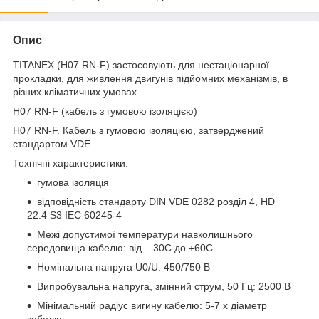
Опис
TITANEX (H07 RN-F) застосовують для нестаціонарної
прокладки, для живлення двигунів підйомних механізмів, в
різних кліматичних умовах
H07 RN-F (кабель з гумовою ізоляцією)
H07 RN-F. Кабель з гумовою ізоляцією, затверджений
стандартом VDE
Технічні характеристики:
гумова ізоляція
відповідність стандарту DIN VDE 0282 розділ 4, HD
22.4 S3 IEC 60245-4
Межі допустимої температури навколишнього
середовища кабелю: від – 30С до +60С
Номінальна напруга U0/U: 450/750 B
Випробувальна напруга, змінний струм, 50 Гц: 2500 В
Мінімальний радіус вигину кабелю: 5-7 х діаметр
кабелю