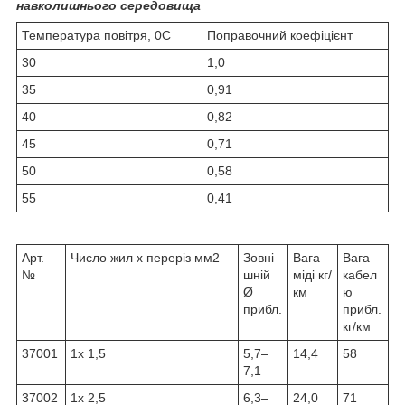
навколишнього середовища
Температура повітря, 0C
Поправочний коефіцієнт
30
1,0
35
0,91
40
0,82
45
0,71
50
0,58
55
0,41
Арт.
Число жил x переріз мм2
Зовні
Вага
Вага
№
шній
міді кг/
кабел
Ø
км
ю
прибл.
прибл.
кг/км
37001
1x 1,5
5,7–
14,4
58
7,1
37002
1x 2,5
6,3–
24,0
71