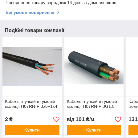
Повернення товару впродовж 14 днів за домовленістю
Всі умови повернення
Подібні товари компанії
Кабель гнучкий в гумовій
Кабель гнучкий в гумовій
Кабе
ізоляції H07RN-F 3х6+1х4
ізоляції H07RN-F 3G1,5
ізол
2
101
131
₴
від
₴/м
Купити
Купити