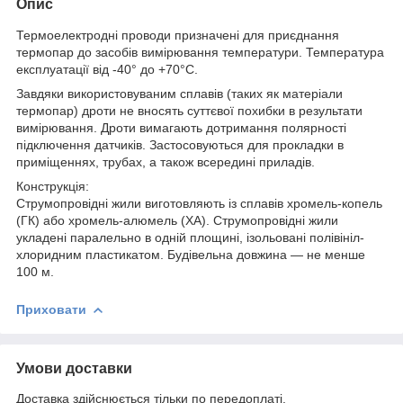
Опис
Термоелектродні проводи призначені для приєднання
термопар до засобів вимірювання температури. Температура
експлуатації від -40° до +70°С.
Завдяки використовуваним сплавів (таких як матеріали
термопар) дроти не вносять суттєвої похибки в результати
вимірювання. Дроти вимагають дотримання полярності
підключення датчиків. Застосовуються для прокладки в
приміщеннях, трубах, а також всередині приладів.
Конструкція:
Струмопровідні жили виготовляють із сплавів хромель-копель
(ГК) або хромель-алюмель (ХА). Струмопровідні жили
укладені паралельно в одній площині, ізольовані полівініл-
хлоридним пластикатом. Будівельна довжина — не менше
100 м.
Приховати
Умови доставки
Доставка здійснюється тільки по передоплаті.