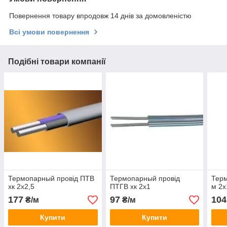
Повернення товару впродовж 14 днів за домовленістю
Всі умови повернення
Подібні товари компанії
Термопарный провід ПТВ
Термопарный провід
Тер
хк 2х2,5
ПТГВ хк 2х1
м 2х
177
97
104
₴/м
₴/м
Купити
Купити