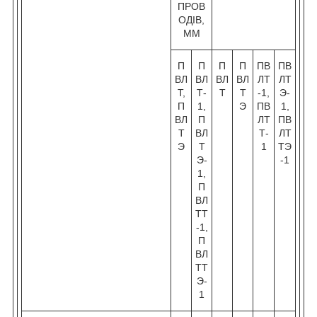
ПРОВ
ОДІВ,
ММ
П
П
П
П
ПВ
ПВ
ВЛ
ВЛ
ВЛ
ВЛ
ЛТ
ЛТ
Т,
Т-
Т
Т
-1,
Э-
П
1,
Э
ПВ
1,
ВЛ
П
ЛТ
ПВ
Т
ВЛ
Т-
ЛТ
Э
Т
1
ТЭ
Э-
-1
1,
П
ВЛ
ТТ
-1,
П
ВЛ
ТТ
Э-
1