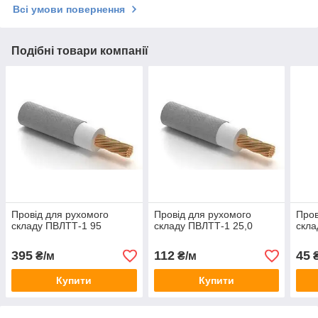
Всі умови повернення
Подібні товари компанії
Провід для рухомого
Провід для рухомого
Пров
складу ПВЛТТ-1 95
складу ПВЛТТ-1 25,0
скл
395
112
45
₴/м
₴/м
₴
Купити
Купити