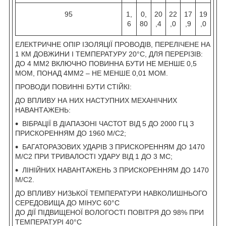
95
1,
0,
20
22
17
19
6
80
,4
,0
,9
,0
ЕЛЕКТРИЧНЕ ОПІР ІЗОЛЯЦІЇ ПРОВОДІВ, ПЕРЕЛІЧЕНЕ НА
1 КМ ДОВЖИНИ І ТЕМПЕРАТУРУ 20°С, ДЛЯ ПЕРЕРІЗІВ:
ДО 4 ММ2 ВКЛЮЧНО ПОВИННА БУТИ НЕ МЕНШЕ 0,5
МОМ, ПОНАД 4ММ2 – НЕ МЕНШЕ 0,01 МОМ.
ПРОВОДИ ПОВИННІ БУТИ СТІЙКІ:
ДО ВПЛИВУ НА НИХ НАСТУПНИХ МЕХАНІЧНИХ
НАВАНТАЖЕНЬ:
ВІБРАЦІЇ В ДІАПАЗОНІ ЧАСТОТ ВІД 5 ДО 2000 ГЦ З
ПРИСКОРЕННЯМ ДО 1960 М/С2;
БАГАТОРАЗОВИХ УДАРІВ З ПРИСКОРЕННЯМ ДО 1470
М/С2 ПРИ ТРИВАЛОСТІ УДАРУ ВІД 1 ДО 3 МС;
ЛІНІЙНИХ НАВАНТАЖЕНЬ З ПРИСКОРЕННЯМ ДО 1470
М/С2.
ДО ВПЛИВУ НИЗЬКОЇ ТЕМПЕРАТУРИ НАВКОЛИШНЬОГО
СЕРЕДОВИЩА ДО МІНУС 60°С
ДО ДІЇ ПІДВИЩЕНОЇ ВОЛОГОСТІ ПОВІТРЯ ДО 98% ПРИ
ТЕМПЕРАТУРІ 40°С