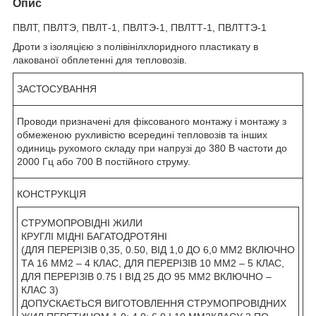
Опис
ПВЛТ, ПВЛТЭ, ПВЛТ-1, ПВЛТЭ-1, ПВЛТТ-1, ПВЛТТЭ-1
Дроти з ізоляцією з полівінілхлоридного пластикату в
лакованої обплетенні для тепловозів.
ЗАСТОСУВАННЯ
Проводи призначені для фіксованого монтажу і монтажу з
обмеженою рухливістю всередині тепловозів та інших
одиниць рухомого складу при напрузі до 380 В частоти до
2000 Гц або 700 В постійного струму.
КОНСТРУКЦІЯ
СТРУМОПРОВІДНІ ЖИЛИ
КРУГЛІ МІДНІ БАГАТОДРОТЯНІ
(ДЛЯ ПЕРЕРІЗІВ 0,35, 0.50, ВІД 1,0 ДО 6,0 ММ
2
ВКЛЮЧНО
ТА 16 ММ
2
– 4 КЛАС, ДЛЯ ПЕРЕРІЗІВ 10 ММ
2
– 5 КЛАС,
ДЛЯ ПЕРЕРІЗІВ 0.75 І ВІД 25 ДО 95 ММ
2
ВКЛЮЧНО –
КЛАС 3)
ДОПУСКАЄТЬСЯ ВИГОТОВЛЕННЯ СТРУМОПРОВІДНИХ