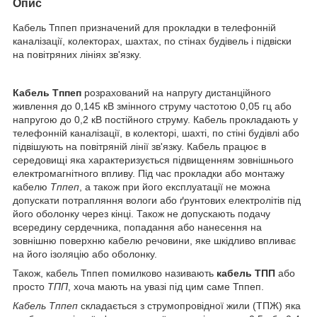
Опис
Кабель Тппеп призначений для прокладки в телефонній
каналізації, колекторах, шахтах, по стінах будівель і підвіски
на повітряних лініях зв'язку.
Кабель Тппеп
розрахований на напругу дистанційного
живлення до 0,145 кВ змінного струму частотою 0,05 гц або
напругою до 0,2 кВ постійного струму. Кабель прокладають у
телефонній каналізації, в колекторі, шахті, по стіні будівлі або
підвішують на повітряній лінії зв'язку. Кабель працює в
середовищі яка характеризується підвищенням зовнішнього
електромагнітного впливу. Під час прокладки або монтажу
кабелю
Тппеп
, а також при його експлуатації не можна
допускати потрапляння вологи або ґрунтових електролітів під
його оболонку через кінці. Також не допускають подачу
всередину сердечника, попадання або нанесення на
зовнішню поверхню кабелю речовини, яке шкідливо впливає
на його ізоляцію або оболонку.
Також, кабель Тппеп помилково називають
кабель ТПП
або
просто
ТПП
, хоча мають на увазі під цим саме Тппеп.
Кабель Тппеп
складається з струмопровідної жили (ТПЖ) яка