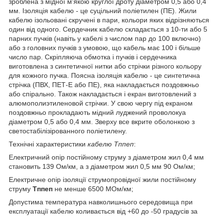
зроблена з мідної м'якою круглої дроту діаметром 0,5 або 0,4
мм. Ізоляція кабелю - це суцільний поліетилен (ПЕ). Жили
кабелю ізольовані скручені в пари, кольори яких відрізняються
один від одного. Сердечник кабелю складається з 10-ти або 5
парних пучків (навіть у кабелі з числом пар до 100 включно)
або з головних пучків з умовою, що кабель має 100 і більше
число пар. Скріпляюча обмотка і пучків і сердечника
виготовлена з синтетичної нитки або стрічки різного кольору
для кожного пучка. Поясна ізоляція кабелю - це синтетична
стрічка (ПВХ, ПЕТ-Е або ПЕ), яка накладається поздовжньо
або спірально. Також накладається і екран виготовлений з
алюмополиэтиленовой стрічки. У свою чергу під екраном
поздовжньо прокладають мідний луджений проволокуа
діаметром 0,5 або 0,4 мм. Зверху все вкрите оболонкою з
светостабілізірованного поліетилену.
Технічні характеристики
кабелю Тппеп
:
Електричний опір постійному струму з діаметром жил 0,4 мм
становить 139 Ом/км, а з діаметром жил 0,5 мм 90 Ом/км;
Електричне опір ізоляції струмопровідної жили постійному
струму
Тппеп
не менше 6500 МОм/км;
Допустима температура навколишнього середовища при
експлуатації кабелю коливається від +60 до -50 градусів за