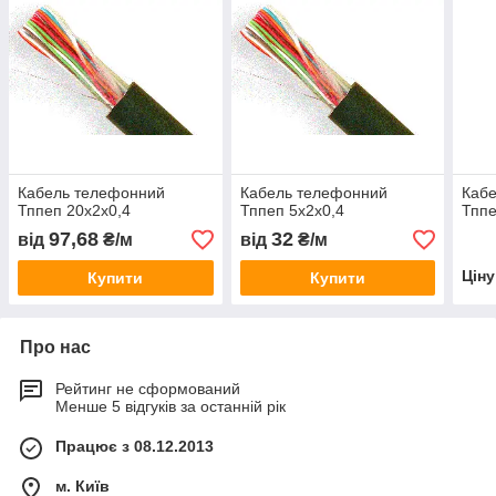
Кабель телефонний
Кабель телефонний
Каб
Тппеп 20х2х0,4
Тппеп 5х2х0,4
Тппе
97,68
32
від
₴/м
від
₴/м
Цін
Купити
Купити
Про нас
Рейтинг не сформований
Менше 5 відгуків за останній рік
Працює з 08.12.2013
м. Київ