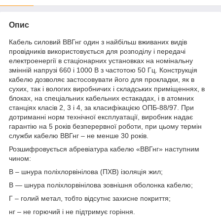
Опис
Кабель силовий ВВГнг один з найбільш вживаних видів
провідників використовується для розподілу і передачі
електроенергії в стаціонарних установках на номінальну
змінній напрузі 660 і 1000 В з частотою 50 Гц. Конструкція
кабелю дозволяє застосовувати його для прокладки, як в
сухих, так і вологих виробничих і складських приміщеннях, в
блоках, на спеціальних кабельних естакадах, і в атомних
станціях класів 2, 3 і 4, за класифікацією ОПБ-88/97. При
дотриманні норм технічної експлуатації, виробник надає
гарантію на 5 років безперервної роботи, при цьому термін
служби кабелю ВВГнг – не менше 30 років.
Розшифровується абревіатура кабелю «ВВГнг» наступним
чином:
В – шнура поліхлорвінілова (ПХВ) ізоляція жил;
В — шнура поліхлорвінілова зовнішня оболонка кабелю;
Г – голий метал, тобто відсутнє захисне покриття;
нг – не горючий і не підтримує горіння.