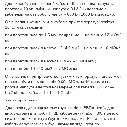
Для випробування ізоляції кабелів ВВГнг їх навантажують
протягом 10 хв. змінним напругою 3 і 3,5 киловольта з
кабелями мають робочу напругу 660 В і 1000 В відповідно.
Опір ізоляції кожної з жил кабелю при температурі повітря
20°С, має становити:
при перетині жил до 1,5 мм квадратних — не менше 12 МОм/
км;
при перетині жили в межах 1,5–4,0 мм2 – не менше 10 МОм/
км;
при перетині жили в межах 6,0 мм2 – 9 МОм/км;
при перетині 10-240 мм2 — 7 МОм/км
Опір ізоляції при тривало-допустимій температурі нагріву жил
повинна бути не менше ніж 0,004 МОм/км. Максимальна
робоча напруга електричної мережі для кабелів 0,66 кВ —
0,72 кВ, для кабелів 1 кВ — 1,2 , кВ.
Умови прокладки
Для прокладки в відкритому грунті кабель ВВГнг необхідно
використовувати труби ПНД, азбоцементні або ПВХ, з метою
виключення контакту з ґрунтовими водами. Розташовувати
кабель допускається в будь-якому вигляді: похило,