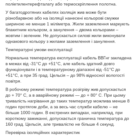
поліетилентерефталату або термоскріплення полотна.
У багатодротяних кабелях ізоляція жив може бути
різнобарвною або на ізоляції нанесені кольорові смужки
шириною не менше 1 міліметра. Жили заземлення маркують
блакитним кольором, а занулення – двома кольорами –
жовтим і зеленим. Не допускається силові жили виконувати
однакового кольору з жилами заземлення і занулення.
Температурні умови експлуатації
Нормальна температура експлуатації кабель ВВГнг закладена
в межах від -31°С до +51°С, але кабель здатний довго
функціонувати і в температурному діапазоні від -51°С до
+51°С, а при 35 град. Цельсія – до 98% відносної вологості
повітря.
В робочому режимі температура розігріву жив допускається
до + 70° С, а в аварійному режимі — до + 80° С. При цьому
тривалість нагрівання до таких температур можлива менше 8
годин протягом доби, а за весь час служби кабелю – не
більше 1000 годин. В екстрених випадках, наприклад, при
короткому замиканні, допускається гранична температура до
160 град. Цельсія, але тривалістю не більше 4 секунд.
Перевірка ізоляційних характеристик