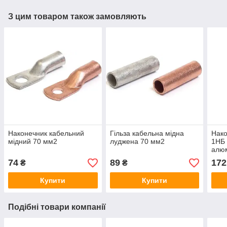
З цим товаром також замовляють
Наконечник кабельний
Гільза кабельна мідна
Нако
мідний 70 мм2
луджена 70 мм2
1НБ
алюм
бол
74
89
172
₴
₴
Купити
Купити
Подібні товари компанії