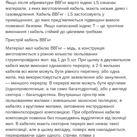
Якщо після абревіатури ВВГнг варто індекс LS означає
матеріали, з яких виготовлений кабель, мають низьке димо і
газовиділення. Кабель ВВГнг - LS застосовують у
приміщеннях, до яких пред'являються підвищені вимоги
пожежної безпеки. Якщо написаний індекс Т – це тропічне
виконання і кабель стійкий до цвілевим грибкам.
Пристрій кабель ВВГнг
Матеріал жил кабелю ВВГнг – мідь, а конструкція
виготовляється з різною кількістю ізольованих
струмопровідних жил: від 1 до 5 шт. При цьому в двухжильном
кабелі жили виконані однакового перерізу, а 2-5 жильних
кабелів всі жили можуть бути рівного перетину, або одна
жила, яка використовується для заземлення або занулення,
— меншого перерізу. В перерізі жили можуть бути круглими
(однопроволочные, а так само багатодротові), або у вигляді
сектора – багатодротяна. Внутрішньо простір між
ізольованими жилами і зовнішньою захисною ізоляцією, в
кабелях з круглими жилами, заповнене екструдованої
полівінілхлоридної композицією. При обробленні кабелю
композиція повинна без пошкоджень відділятися від ізоляції
жил. В кабелях мають секторне переріз жил немає такої
композиції, але в цьому випадку, поверх жив накладаються,
перекриваючи один одного, стрічки, плівки з