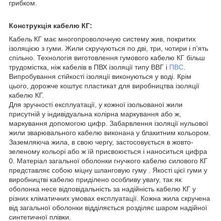
грибком.
Конструкція кабелю КГ:
Кабель КГ має многопроволочную систему жив, покритих
ізоляцією з гуми. Жили скручуються по дві, три, чотири і п'ять
спільно. Технологія виготовлення гумового кабелю КГ більш
трудомістка, ніж кабелів в ПВХ ізоляції типу ВВГ і
ПВС
.
Випробування стійкості ізоляції виконуються у воді. Крім
цього, дорожче коштує пластикат для виробництва ізоляції
кабелю КГ.
Для зручності експлуатації, у кожної ізольованої жили
присутній у індивідуальна колірна маркування або ж,
маркування допомогою цифр. Забарвлення ізоляції нульової
жили зварювального кабелю виконана у блакитним кольором.
Заземляюча жила, в свою чергу, застосовується в жовто-
зеленому кольорі або ж їй присвоюється і наноситься цифра
0. Матеріал загальної оболонки гнучкого кабелю силового КГ
представляє собою міцну шланговую гуму . Якості цієї гуми у
виробництві кабелю приділено особливу увагу, так як
оболонка несе відповідальність за надійність кабелю КГ у
різних кліматичних умовах експлуатації. Кожна жила скручена
від загальної оболонки відділяється розділяє шаром надійної
синтетичної плівки.