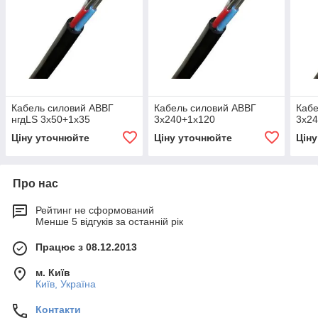
Кабель силовий АВВГ
Кабель силовий АВВГ
Кабе
нгдLS 3х50+1х35
3х240+1х120
3х2
Ціну уточнюйте
Ціну уточнюйте
Цін
Про нас
Рейтинг не сформований
Менше 5 відгуків за останній рік
Працює з 08.12.2013
м. Київ
Київ, Україна
Контакти