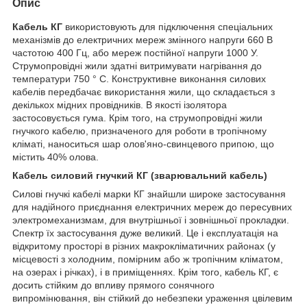
Опис
Кабель КГ
використовують для підключення спеціальних
механізмів до електричних мереж змінного напруги 660 В
частотою 400 Гц, або мереж постійної напруги 1000 У.
Струмопровідні жили здатні витримувати нагрівання до
температури 750 ° С. Конструктивне виконання силових
кабелів передбачає використання жили, що складається з
декількох мідних провідників. В якості ізолятора
застосовується гума. Крім того, на струмопровідні жили
гнучкого кабелю, призначеного для роботи в тропічному
кліматі, наноситься шар олов'яно-свинцевого припою, що
містить 40% олова.
Кабель силовий гнучкий КГ (зварювальний кабель)
Силові гнучкі кабелі марки КГ знайшли широке застосування
для надійного приєднання електричних мереж до пересувних
электромеханизмам, для внутрішньої і зовнішньої прокладки.
Спектр їх застосування дуже великий. Це і експлуатація на
відкритому просторі в різних макрокліматичних районах (у
місцевості з холодним, помірним або ж тропічним кліматом,
на озерах і річках), і в приміщеннях. Крім того, кабель КГ, є
досить стійким до впливу прямого сонячного
випромінювання, він стійкий до небезпеки ураження цвілевим