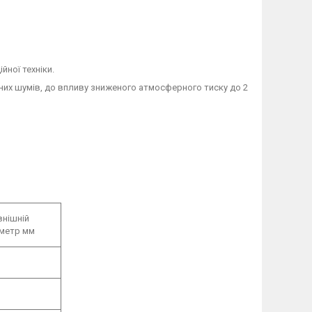
ної техніки.
ичних шумів, до впливу зниженого атмосферного тиску до 2
внішній
аметр мм