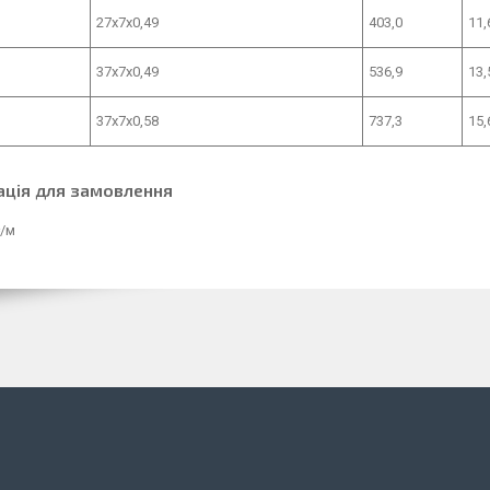
27x7x0,49
403,0
11
37x7x0,49
536,9
13
37x7x0,58
737,3
15
ація для замовлення
₴/м