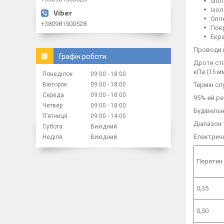
Ізол
Ізол
Опле
+380981500528
Покр
Екра
Проводи п
Графік роботи
Дроти сті
кПа (15 мм
Понеділок
09:00
18:00
Вівторок
09:00
18:00
Термін сл
Середа
09:00
18:00
95%-ий ре
Четвер
09:00
18:00
Будівельн
Пʼятниця
09:00
14:00
Діапазон 
Субота
Вихідний
Електричн
Неділя
Вихідний
Перетин 
0,35
0,50