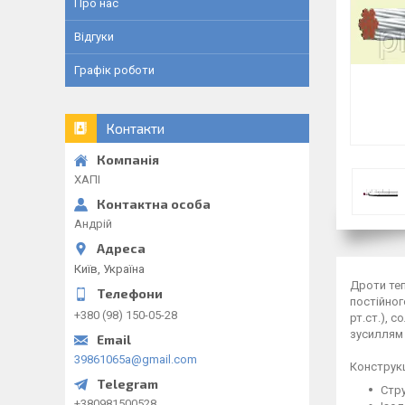
Про нас
Відгуки
Графік роботи
Контакти
ХАПІ
Андрій
Київ, Україна
Дроти теп
постійног
+380 (98) 150-05-28
рт.ст.), 
зусиллям 
39861065a@gmail.com
Конструкц
Стру
+380981500528