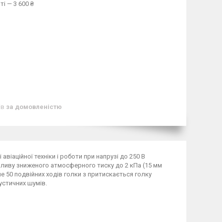
і — 3 600 ₴
ів
за домовленістю
віаційної техніки і роботи при напрузі до 250 В
впливу зниженого атмосферного тиску до 2 кПа (15 мм
нше 50 подвійних ходів голки з притискається голку
кустичних шумів.