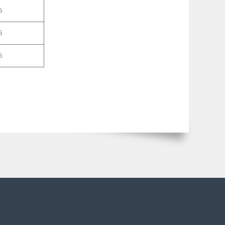
,6
,5
,6