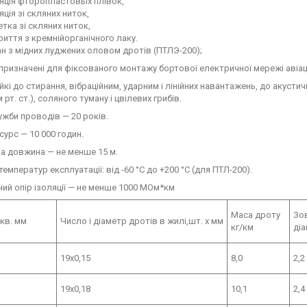
яція фторопластовых плівок,
яція зі скляних ниток,
тка зі скляних ниток,
иття з кремнійорганічного лаку.
н з мідних луджених оловом дротів (ПТЛЭ-200);
ризначені для фіксованого монтажу бортової електричної мережі авіацій
йкі до стирання, вібраційним, ударним і лінійних навантажень, до акуст
 рт. ст.), соляного туману і цвілевих грибів.
ужби проводів — 20 років.
сурс — 10 000 годин.
а довжина — не менше 15 м.
температур експлуатації: від -60 °С до +200 °С (для ПТЛ-200).
ий опір ізоляції — не менше 1000 МОм*км
Маса дроту
Зо
кв. мм
Число і діаметр дротів в жилі,шт. х мм
кг/км
ді
19x0,15
8,0
2,2
19x0,18
10,1
2,4