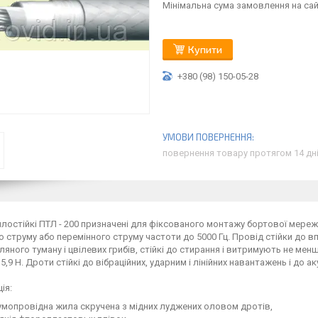
Мінімальна сума замовлення на сайт
Купити
+380 (98) 150-05-28
повернення товару протягом 14 дн
лостійкі ПТЛ - 200 призначені для фіксованого монтажу бортової мережі а
о струму або перемінного струму частоти до 5000 Гц. Провід стійки до 
соляного туману і цвілевих грибів, стійкі до стирання і витримують не ме
5,9 Н. Дроти стійкі до вібраційних, ударним і лінійних навантажень і до а
ія:
мопровідна жила скручена з мідних луджених оловом дротів,