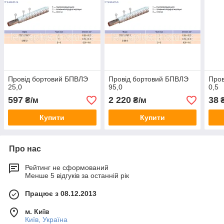
Провід бортовий БПВЛЭ
Провід бортовий БПВЛЭ
Пров
25,0
95,0
0,5
597
2 220
38
₴/м
₴/м
₴
Купити
Купити
Про нас
Рейтинг не сформований
Менше 5 відгуків за останній рік
Працює з 08.12.2013
м. Київ
Київ, Україна