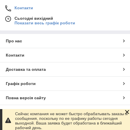
Контакти
Сьогодні вихідний
Показати весь графік роботи
Про нас
Контакти
Доставка та оплата
Графік роботи
Повна версія сайту
Сайт створено на маркетплейсі
Prom.ua
Сейчас компания не может быстро обрабатывать заказы и
сообщения, поскольку по ее графику работы сегодня
выходной. Ваша заявка будет обработана в ближайший
Політика конфіденційності
рабочий день.