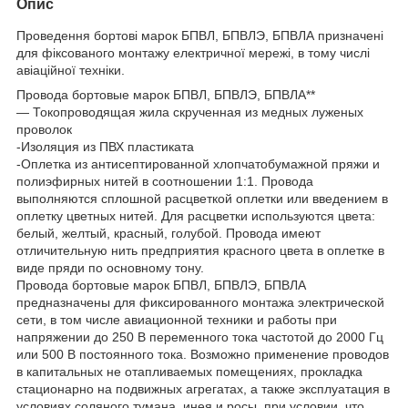
Опис
Проведення бортові марок БПВЛ, БПВЛЭ, БПВЛА призначені
для фіксованого монтажу електричної мережі, в тому числі
авіаційної техніки.
Провода бортовые марок БПВЛ, БПВЛЭ, БПВЛА**
— Токопроводящая жила скрученная из медных луженых
проволок
-Изоляция из ПВХ пластиката
-Оплетка из антисептированной хлопчатобумажной пряжи и
полиэфирных нитей в соотношении 1:1. Провода
выполняются сплошной расцветкой оплетки или введением в
оплетку цветных нитей. Для расцветки используются цвета:
белый, желтый, красный, голубой. Провода имеют
отличительную нить предприятия красного цвета в оплетке в
виде пряди по основному тону.
Провода бортовые марок БПВЛ, БПВЛЭ, БПВЛА
предназначены для фиксированного монтажа электрической
сети, в том числе авиационной техники и работы при
напряжении до 250 В переменного тока частотой до 2000 Гц
или 500 В постоянного тока. Возможно применение проводов
в капитальных не отапливаемых помещениях, прокладка
стационарно на подвижных агрегатах, а также эксплуатация в
условиях соляного тумана, инея и росы, при условии, что