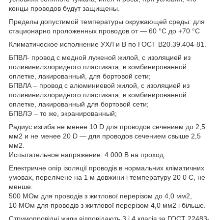
концы проводов будут защищены.
Пределы допустимой температуры окружающей среды: для
стационарно проложенных проводов от — 60 °С до +70 °С
Климатическое исполнение УХЛ и В по ГОСТ В20.39.404-81.
БПВЛ- провод с медной луженой жилой, с изоляцией из
поливинилхлоридного пластиката, в комбинированной
оплетке, лакированный, для бортовой сети;
БПВЛА – провод с алюминиевой жилой, с изоляцией из
поливинилхлоридного пластиката, в комбинированной
оплетке, лакированный для бортовой сети;
БПВЛЭ – то же, экранированный;
Радиус изгиба не менее 10 D для проводов сечением до 2,5
мм2 и не менее 20 D — для проводов сечением свыше 2,5
мм2.
Испытательное напряжение: 4 000 В на проход.
Електричне опір ізоляції проводів в нормальних кліматичних
умовах, перелічене на 1 м довжини і температуру 20 0 С, не
менше:
500 МОм для проводів з житлової перерізом до 4,0 мм2,
10 МОм для проводів з житлової перерізом 4,0 мм2 і більше.
Струмопровідні жили відповідають 3 і 4 класів за ГОСТ 22483-