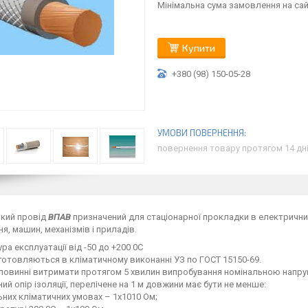
Мінімальна сума замовлення на сайт
Купити
+380 (98) 150-05-28
повернення товару протягом 14 дн
йкий провід
ВПАВ
призначений для стаціонарної прокладки в електрични
я, машин, механізмів і приладів.
ра експлуатації від -50 до +200 0С
отовляються в кліматичному виконанні УЗ по ГОСТ 15150-69.
овинні витримати протягом 5 хвилин випробування номінальною напруго
ий опір ізоляції, перелічене на 1 м довжини має бути не менше:
них кліматичних умовах – 1х1010 Ом;