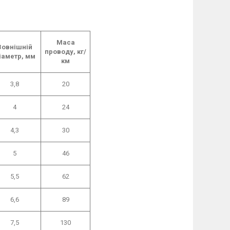
Маса
Зовнішній
проводу, кг/
іаметр, мм
км
3,8
20
4
24
4,3
30
5
46
5,5
62
6,6
89
7,5
130