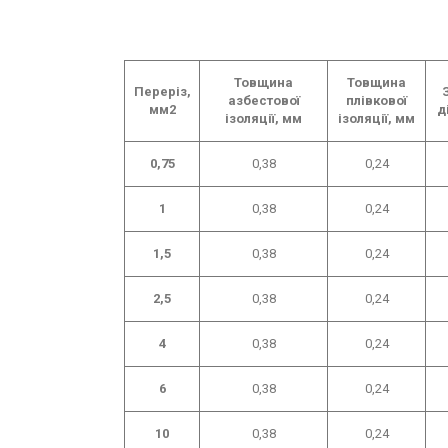
Товщина
Товщина
Переріз,
азбестової
плівкової
мм2
д
ізоляції, мм
ізоляції, мм
0,75
0,38
0,24
1
0,38
0,24
1,5
0,38
0,24
2,5
0,38
0,24
4
0,38
0,24
6
0,38
0,24
10
0,38
0,24