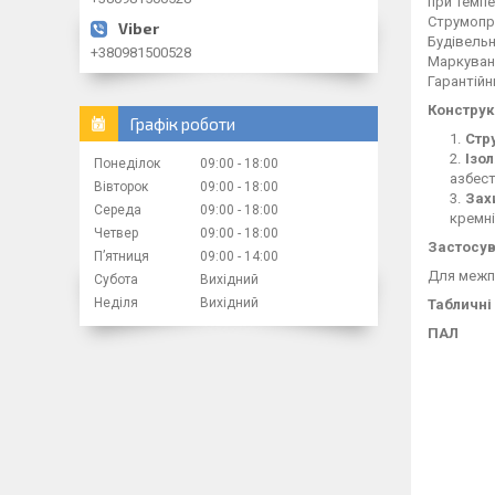
при темпе
Струмопро
Будівельн
+380981500528
Маркуванн
Гарантійн
Конструк
Графік роботи
Стр
Ізо
Понеділок
09:00
18:00
азбест
Вівторок
09:00
18:00
Зах
Середа
09:00
18:00
кремні
Четвер
09:00
18:00
Застосув
Пʼятниця
09:00
14:00
Для межпр
Субота
Вихідний
Неділя
Вихідний
Табличні 
ПАЛ