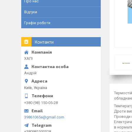
Про нас
Відгуки
Графік роботи
Контакти
ХАПІ
Андрій
Київ, Україна
Термості
обладнанн
+380 (98) 150-05-28
Температу
Дроти виг
Проводи п
39861065a@gmail.com
Електричн
в нормаль
+380981500528