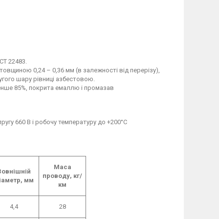
СТ 22483.
товщиною 0,24 – 0,36 мм (в залежності від перерізу),
угого шару рівниці азбестовою.
енше 85%, покрита емаллю і промазав
ругу 660 В і робочу температуру до +200°С
Маса
Зовнішній
проводу, кг/
іаметр, мм
км
4,4
28