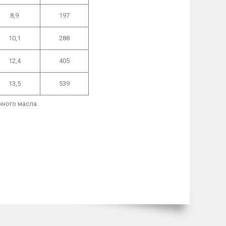
8,9
197
10,1
288
12,4
405
13,5
539
нного масла.