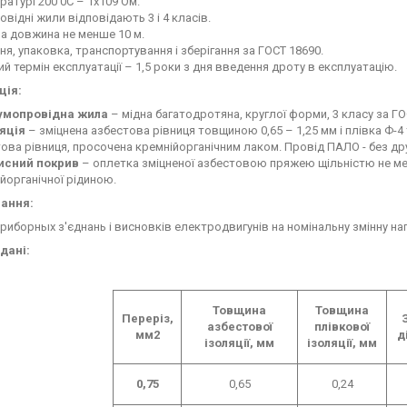
ратурі 200 0С – 1х109 Ом.
відні жили відповідають 3 і 4 класів.
а довжина не менше 10 м.
я, упаковка, транспортування і зберігання за ГОСТ 18690.
ий термін експлуатації – 1,5 роки з дня введення дроту в експлуатацію.
ція:
умопровідна жила
– мідна багатодротяна, круглої форми, 3 класу за ГО
ляція
– зміцнена азбестова рівниця товщиною 0,65 – 1,25 мм і плівка Ф-4 
ова рівниця, просочена кремнійорганічним лаком. Провід ПАЛО - без др
исний покрив
– оплетка зміцненої азбестовою пряжею щільністю не м
йорганічної рідиною.
ання:
иборных з'єднань і висновків електродвигунів на номінальну змінну нап
дані:
Товщина
Товщина
Переріз,
азбестової
плівкової
мм2
д
ізоляції, мм
ізоляції, мм
0,75
0,65
0,24