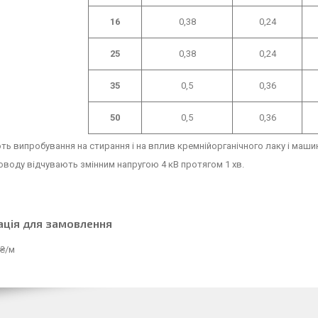
16
0,38
0,24
25
0,38
0,24
35
0,5
0,36
50
0,5
0,36
ь випробування на стирання і на вплив кремнійорганічного лаку і маши
оводу відчувають змінним напругою 4 кВ протягом 1 хв.
ація для замовлення
 ₴/м