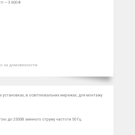
і — 3 600 ₴
ів
за домовленістю
х установках, в освітлювальних мережах, для монтажу
ю до 2500В змінного струму частоти 50 Гц.