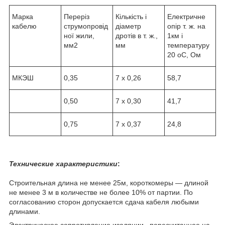
Марка
Переріз
Кількість і
Електричне
кабелю
струмопровід
діаметр
опір т. ж. на
ної жили,
дротів в т. ж.,
1км і
мм
2
мм
температуру
20
о
С, Ом
МКЭШ
0,35
7 х 0,26
58,7
0,50
7 х 0,30
41,7
0,75
7 х 0,37
24,8
Технические характеристики
:
Строительная длина не менее 25м, короткомеры ― длиной
не менее 3 м в количестве не более 10% от партии. По
согласованию сторон допускается сдача кабеля любыми
длинами.
Электрическое сопротивление изоляции , пересчитанное на