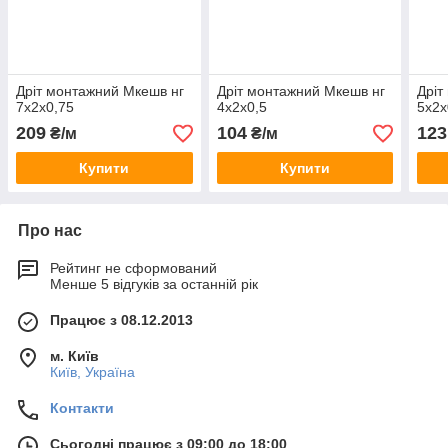
Дріт монтажний Мкешв нг
Дріт монтажний Мкешв нг
Дріт
7х2х0,75
4х2х0,5
5х2х
209
104
123
₴/м
₴/м
Купити
Купити
Про нас
Рейтинг не сформований
Менше 5 відгуків за останній рік
Працює з 08.12.2013
м. Київ
Київ, Україна
Контакти
Сьогодні працює з 09:00 до 18:00