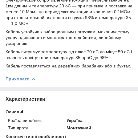
1км длины и температуру 20
о
С ― при приемке и поставке не
менее 10 Мом , на период эксплуатации и хранения 0,1МОм,
при относительной влажности воздуха 98% и температуре 35
― 1,0 МОм
Кабель устойчив к вибрационным нагрузкам, механическому
удару одиночного и многократного действия, линейному
ускорению.
Кабель витримує температуру від плюс 70
о
С до мінус 50
о
С і
вологість повітря при температурі 35
про
С до 98% .
Кабель поставляється на дерев'яних барабанах або в бухтах.
Приховати
Характеристики
Основні
Країна виробник
Україна
Тип дроту
Монтажний
Конструктивні особливості