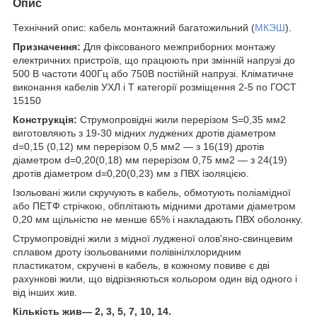
Опис
Технічний опис: кабель монтажний багатожильний (
МКЭШ
).
Призначення:
Для фіксованого межприборних монтажу
електричних пристроїв, що працюють при змінній напрузі до
500 В частоти 400Гц або 750В постійній напрузі. Кліматичне
виконання кабелів УХЛ і Т категорії розміщення 2-5 по ГОСТ
15150
Конструкція:
Струмопровідні жили перерізом S=0,35 мм
2
виготовляють з 19-30 мідних луджених дротів діаметром
d=0,15 (0,12) мм перерізом 0,5 мм
2
― з 16(19) дротів
діаметром d=0,20(0,18) мм перерізом 0,75 мм
2
― з 24(19)
дротів діаметром d=0,20(0,23) мм з ПВХ ізоляцією.
Ізольовані жили скручують в кабель, обмотують поліамідної
або ПЕТФ стрічкою, обплітають мідними дротами діаметром
0,20 мм щільністю не менше 65% і накладають ПВХ оболонку.
Струмопровідні жили з мідної лудженої олов'яно-свинцевим
сплавом дроту ізольованими полівінілхлоридним
пластикатом, скручені в кабель, в кожному повиве є дві
рахункові жили, що відрізняються кольором один від одного і
від інших жив.
Кількість жив― 2, 3, 5, 7, 10, 14.