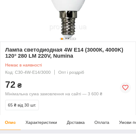
Лампа светодиодная 4W Е14 (3000К, 4000K)
120° 280 LM 220V, Numina
Немає в наявності
Код: С30-4W-E14/3000
Опт і роздріб
72
₴
Мінімальна сума замовлення на сайті — 3 600 ₴
65 ₴
від 30 шт.
Опис
Характеристики
Доставка
Оплата
Умови п