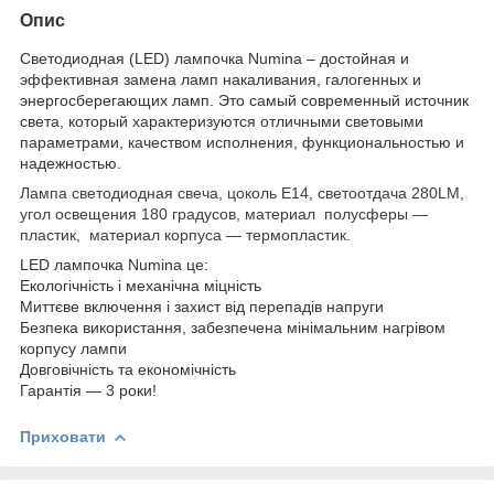
Опис
Светодиодная (LED) лампочка Numina – достойная и
эффективная замена ламп накаливания, галогенных и
энергосберегающих ламп. Это самый современный источник
света, который характеризуются отличными световыми
параметрами, качеством исполнения, функциональностью и
надежностью.
Лампа светодиодная свеча, цоколь Е14, светоотдача 280LM,
угол освещения 180 градусов, материал полусферы ―
пластик, материал корпуса ― термопластик.
LED лампочка Numina це:
Екологічність і механічна міцність
Миттєве включення і захист від перепадів напруги
Безпека використання, забезпечена мінімальним нагрівом
корпусу лампи
Довговічність та економічність
Гарантія ― 3 роки!
Приховати