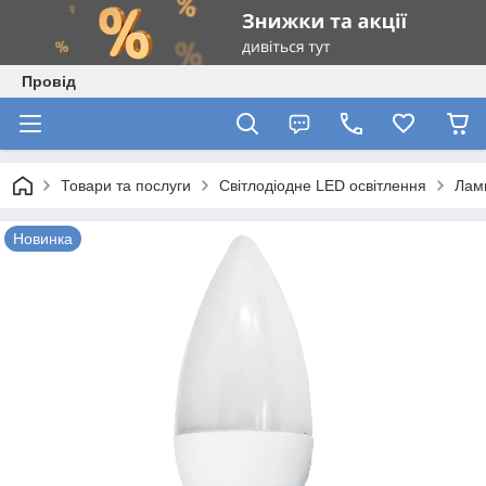
Провід
Товари та послуги
Світлодіодне LED освітлення
Ламп
Новинка