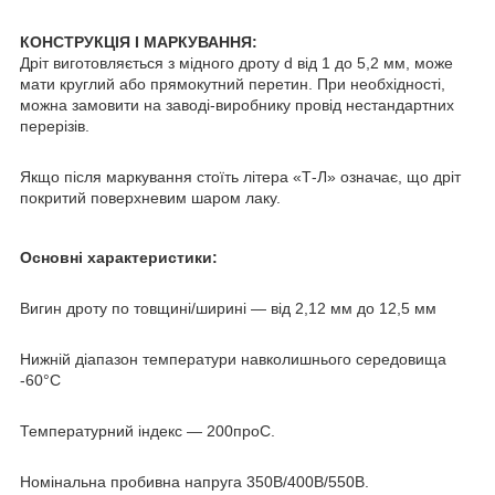
КОНСТРУКЦІЯ І МАРКУВАННЯ:
Дріт виготовляється з мідного дроту d від 1 до 5,2 мм, може
мати круглий або прямокутний перетин. При необхідності,
можна замовити на заводі-виробнику провід нестандартних
перерізів.
Якщо після маркування стоїть літера «Т-Л» означає, що дріт
покритий поверхневим шаром лаку.
Основні характеристики:
Вигин дроту по товщині/ширині — від 2,12 мм до 12,5 мм
Нижній діапазон температури навколишнього середовища
-60°С
Температурний індекс — 200
про
С.
Номінальна пробивна напруга 350В/400В/550В.