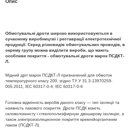
Опис
Обмотувальні дроти широко використовуються в
сучасному виробництві і реставрації електротехнічної
продукції. Серед різновидів обмотувальних проводів, в
окрему групу можна виділити вироби, що мають
особливе покриття - обмотувальні дроти марок ПСДКТ-
Л.
Мідний дріт марок ПСДКТ-Л призначений для обмоток
температурного класу 200, згідно ТУ У 31.3-13970259-
005:2011, IEC 60317-0-4, IEC 60317-0-6
Головна відмінність виробів даного класу — тип ізоляції та
наявність лакового покриття. Дроти ПСДК мають
скловолокнисту і стеклополиэфирную двошарову ізоляцію, а
також электроизоляционное покриття кремнійорганічним
лаком (ПСДКТ-Л).