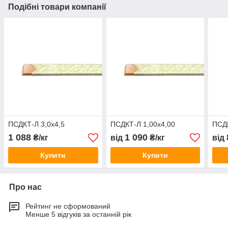
Подібні товари компанії
ПСДКТ-Л 3,0х4,5
ПСДКТ-Л 1,00х4,00
ПСДК
1 088
1 090
₴/кг
від
₴/кг
від
Купити
Купити
Про нас
Рейтинг не сформований
Менше 5 відгуків за останній рік