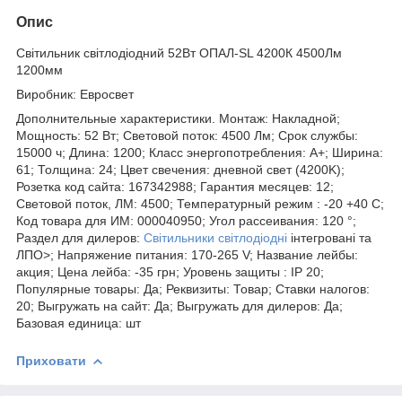
Опис
Світильник світлодіодний 52Вт ОПАЛ-SL 4200К 4500Лм
1200мм
Виробник: Евросвет
Дополнительные характеристики. Монтаж: Накладной;
Мощность: 52 Вт; Световой поток: 4500 Лм; Срок службы:
15000 ч; Длина: 1200; Класс энергопотребления: A+; Ширина:
61; Толщина: 24; Цвет свечения: дневной свет (4200K);
Розетка код сайта: 167342988; Гарантия месяцев: 12;
Световой поток, ЛМ: 4500; Температурный режим : -20 +40 C;
Код товара для ИМ: 000040950; Угол рассеивания: 120 °;
Раздел для дилеров:
Світильники світлодіодні
інтегровані та
ЛПО>; Напряжение питания: 170-265 V; Название лейбы:
акция; Цена лейба: -35 грн; Уровень защиты : IP 20;
Популярные товары: Да; Реквизиты: Товар; Ставки налогов:
20; Выгружать на сайт: Да; Выгружать для дилеров: Да;
Базовая единица: шт
Приховати