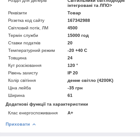
Розділ для дилерів
Світильники світлодіодні
інтегровані та ЛПО>
Реквізити
Товар
Розетка код сайту
167342988
Світловий потік, ЛМ
4500
Термін служби
15000 год
Ставки податків
20
Температурний режим
-20 +40 C
Товщина
24
Кут розсіювання
120 °
Рівень захисту
IP 20
Колір світіння
денне світло (4200K)
Ціна лейба
-35 грн
Ширина
61
Додаткові функції та характеристики
Клас енергоспоживання
A+
Приховати