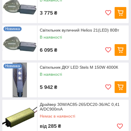
В наявності
3 775
₴
Новинка
Світильник вуличний Helios 21(LED) 80Вт
В наявності
6 095
₴
Новинка
Світильник ДКУ LED Stels M 150W 4000К
В наявності
5 942
₴
Драйвер 30W/AC85-265/DC20-36/AC 0,41
A/DC900mA
Немає в наявності
285
від
₴