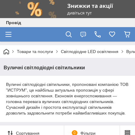
Провід
Товари та послуги
Світлодіодне LED освітлення
Вули
Вуличні світлодіодні світильники
Вуличні світлодіодні світильники, пропоновані компанією ТОВ
"ИСТРУМ", це найбільш актуальна пропозиція у сфері
зовнішнього освітлення. Економія енергоспоживання ―
головна перевага вуличних світлодіодних світильників.
Сучасний дизайн і простота експлуатації світильників
дозволить задовольнити потреби найвибагливіших покупців.
Сортування
0
Фільтри