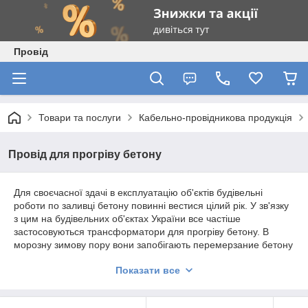
Провід
Товари та послуги
Кабельно-провідникова продукція
Провід для прогріву бетону
Для своєчасної здачі в експлуатацію об'єктів будівельні
роботи по заливці бетону повинні вестися цілий рік. У зв'язку
з цим на будівельних об'єктах України все частіше
застосовуються трансформатори для прогріву бетону. В
морозну зимову пору вони запобігають перемерзание бетону
і забезпечують необхідну міцність. Застосування
Показати все
трансформаторів для прогріву бетону істотно зменшує
терміни завершення будівельних робіт. Підкреслимо, що
трансформатори для прогріву бетону не мають складну